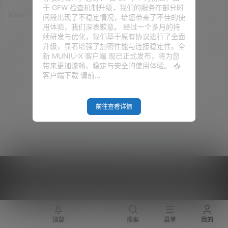
我们 VPS 上面各种类型的科学上
于 GFW 检查机制升级，我们的服务在部分时
网节点，以及流量监控和 VPS 的
V2raySSR综合网
21年4月17日
间段出现了不稳定情况，给您带来了不佳的使
系统状态等等。 目前大半年时间
用体验，我们深表歉意。 经过一个多月的持
已经过去了，这套面板也是有了
续研发与优化，我们基于原有协议进行了全面
一个很大规模的更新，最值得向
升级，显著增强了加密性能与连接稳定性。全
大家说明的就是，这套面板已经
新 MUNIU-X 客户端 现已正式发布，将为您
是更新了Xray的内核，目前全面
带来更加流畅、稳定与安全的使用体验。 📥
支持了 Xray 以及兼容了各种类型
客户端下载 请前…
的 V2ray。所以…
前往查看详情
Copyright © 2026
V2RaySSR综合网
|
网站地图
|
商务洽谈
|
您的 IP :
216.73.216.47 - US ， 查询 11 次，耗时 0.4585 秒
顶部
搜索
菜单
我的