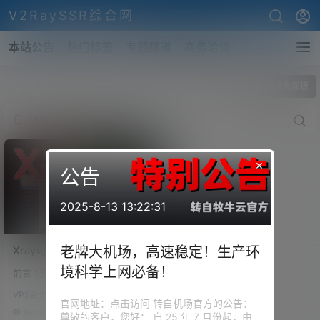
V2RaySSR综合网
本站公告
热门标签
专题频道
商务洽谈
全部标签
Xray可视化面板
×
公告
2025-8-13 13:22:31
Xray可视化管理面板！支持
老牌大机场，高速稳定！生产环
Xray的TLS/XTLS/WS等协
境科学上网必备！
前言 记得我们在第 94 期视频 的
议的可视化搭建，支持原协
时候，为大家带来了一套 V2ray
议的Trojan以及Socks的代
VPS各类安装脚本
的面板管理程序。 通过这套面板
官网地址：点击访问 转自机场官方的公告：
理！
程序，我们可以随心所欲的管理
108.1k
0
尊敬的客户，您好： 自 25 年 7 月份起，由