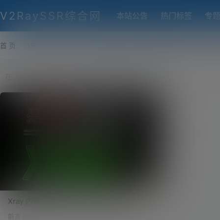
V2RaySSR综合网
本站公告
热门标签
专
首 页
VPS推荐-评测
热门协议搭建
各类脚本及教程
客户
Xray 内核会比 V2ray 更强吗？Xray 一键搭
建自动部署伪装网站，多合一智能化脚本！
前言 就目前来说，很多小伙伴对于搭建科学上网的