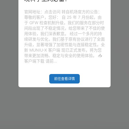
官网地址：点击访问 转自机场官方的公告：
尊敬的客户，您好： 自 25 年 7 月份起，由
于 GFW 检查机制升级，我们的服务在部分时
间段出现了不稳定情况，给您带来了不佳的使
用体验，我们深表歉意。 经过一个多月的持
续研发与优化，我们基于原有协议进行了全面
升级，显著增强了加密性能与连接稳定性。全
新 MUNIU-X 客户端 现已正式发布，将为您
带来更加流畅、稳定与安全的使用体验。 📥
客户端下载 请前…
前往查看详情