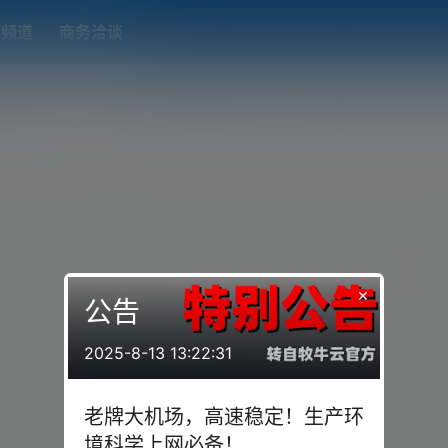
题频道
商务洽谈
端下载
OpenWRT（软路由）固件合集
在线订阅转换
搬瓦工
×
公告
2025-8-13 13:22:31
老牌大机场，高速稳定！生产环
境科学上网必备！