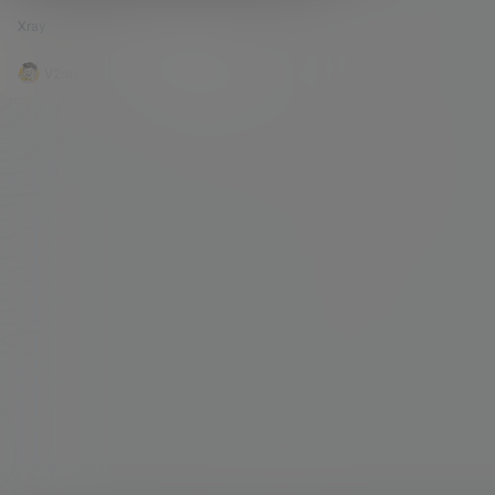
Xray 客户端以及软路由固件下载。
一些协议很是迷糊，现状也的确是这样。 因为各类
Xray
143.9k
2
大神的不断涌现，目前对于我们来说，可以选择的
搭建协议也是越来越多，各类软件的适配度也是越
来越高。 就比如最近正在流行的XRAY，也就迷糊
V2raySSR综合网
20年12月26日
了不少的人。那XRAY到底是个什么东西，很多人
也是不太清楚。只是晓得它是一种新的搭建方式。
我们也不追根溯源，老鸟们也都应该知道XRAY的
来由。 其实简单的来理解，V2RAY…