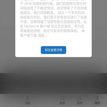
于 GFW 检查机制升级，我们的服务在部分时
没有话题
间段出现了不稳定情况，给您带来了不佳的使
用体验，我们深表歉意。 经过一个多月的持
续研发与优化，我们基于原有协议进行了全面
升级，显著增强了加密性能与连接稳定性。全
新 MUNIU-X 客户端 现已正式发布，将为您
带来更加流畅、稳定与安全的使用体验。 📥
广场
客户端下载 请前…
2024-07-31
dwg转ipa
11:08:48
2020-07-29
前往查看详情
软路由
13:41:16
2020-04-23
Trojan
15:20:46
Copyright © 2026
V2RaySSR综合网
|
网站地图
|
商务洽谈
|
您的 IP :
216.73.217.89 - US ， 查询 9 次，耗时 0.4178 秒
顶部
搜索
菜单
我的