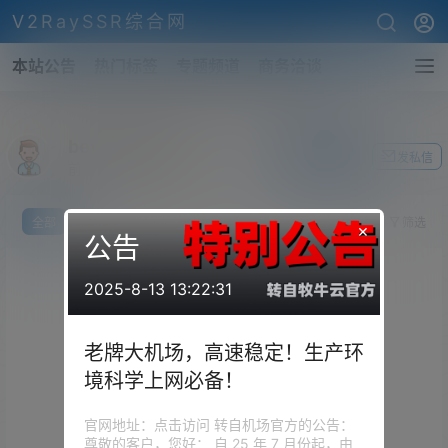
V2RaySSR综合网
本站公告
热门标签
专题频道
商务洽谈
beveastham75
关注Ta
发私信
前往个人中心
全部
我说
提问
投票
你猜
筛选
×
公告
2025-8-13 13:22:31
老牌大机场，高速稳定！生产环
境科学上网必备！
官网地址：点击访问 转自机场官方的公告：
尊敬的客户，您好： 自 25 年 7 月份起，由