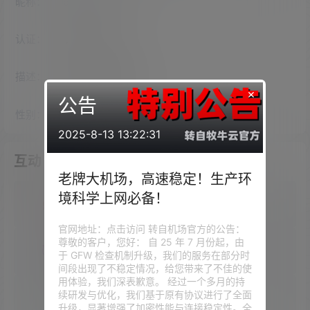
昵称：
beveastham75
认证：
未认证
描述：
入驻本站
2294
天
×
公告
性别：
女
2025-8-13 13:22:31
互动
老牌大机场，高速稳定！生产环
境科学上网必备！
我的圈子
官网地址：点击访问 转自机场官方的公告：
尊敬的客户，您好： 自 25 年 7 月份起，由
我的问答
于 GFW 检查机制升级，我们的服务在部分时
间段出现了不稳定情况，给您带来了不佳的使
用体验，我们深表歉意。 经过一个多月的持
续研发与优化，我们基于原有协议进行了全面
我的供求信息
升级，显著增强了加密性能与连接稳定性。全