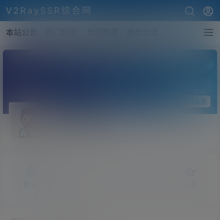
V2RaySSR综合网
本站公告
热门标签
专题频道
商务洽谈
关注Ta
发私信
beveastham75
斗之气
Lv0
概览
发布的
关注
粉丝
收藏