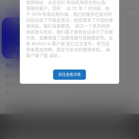
在150元以内，第二，功耗一定要
设备搭建一个单臂路由器，从而
官网地址：点击访问 转自机场官方的公告：
低。那么作者思来想去，想到把
实现家庭网络全设备自由上网！
尊敬的客户，您好： 自 25 年 7 月份起，由
V2raySSR综合网
20年5月10日
V2raySSR综合网
20年3月26日
这款盒子推荐个他。斐讯N1！！
视频教程：点击观看 工具 旧电脑
于 GFW 检查机制升级，我们的服务在部分时
80 - 90块钱的价格，3W的功
或是笔记本一台 U盘一个（大于5
间段出现了不稳定情况，给您带来了不佳的使
耗，绝对适合。这个算不算是最
12M，可以是SD卡） 写盘软件
用体验，我们深表歉意。 经过一个多月的持
便宜的软路由（旁路由），你甚
（点击下载） 【2020.03.25 x8
续研发与优化，我们基于原有协议进行了全面
至可以把它当为你的 单臂路由器
6_64(64位)固件】： 点击下载
升级，显著增强了加密性能与连接稳定性。全
使用！ 我们一起来看一下这个盒
【2020.03.25 x86 (32位)固
新 MUNIU-X 客户端 现已正式发布，将为您
子充当软路由的角色到底如何？
件】：…
带来更加流畅、稳定与安全的使用体验。 📥
本文章原文来…
客户端下载 请前…
零成本，体验软路由！
Windows虚拟机搭建软路
前往查看详情
前言 群里很多小伙伴很想玩一玩
由！OpenWRT最新虚拟机固
软路由，但是很多观望的一个状
件！2020-03-05版本！
优化加速
态，导致很多小伙伴没有体验过
软路由到底是什么东西！ 作者今
23.6k
0
天带来一起WINDOWS虚拟机搭
建软路由的方式，让大伙儿能够
V2raySSR综合网
20年3月10日
都体验体验软路由！ 好的，废话
不断！我们开始！ 欢迎加入电报
群：点击加入 视频教程：点击观
Copyright © 2026
V2RaySSR综合网
|
网站地图
|
商务洽谈
|
看 准备工作 1、可用的科学上网
节点 2、下载必须的工具包：点
您的 IP :
216.73.216.139 - US ， 查询 10 次，耗时 0.4656 秒
击下载 （需要富强网络） 若是下