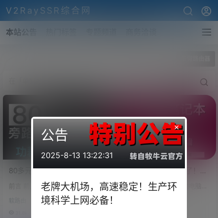
V2RaySSR综合网
本站公告
热门标签
专题频道
商务洽谈
全部标签
单臂路由器
×
公告
2025-8-13 13:22:31
80多元的盒子做旁路由还性
废弃电脑/笔记本别丢了！搭
能过剩？刷入OpenWrt实现
建旁路由实现全平台、全设
老牌大机场，高速稳定！生产环
前言 前几天，旁边的一个邻家问
前言 很多人家里有空余的电脑，
全设备全平台科学上网！
备的科学上网！（关联软路
我，他也是想弄一个旁路由来实
也有多余的笔记本不晓得怎么去
境科学上网必备！
SmartDNS解析快人一步！
由/单臂路由器安装搭建）
软路由
技术教程
现家里设备的科学上网，要求有
用。鸡肋一根，食之无味、弃之
你值得拥有！
两点，第一，价格要便宜，最好
可惜！ 废物利用起来吧，用这些
31.8k
0
15.1k
0