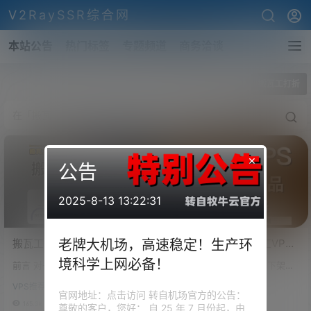
V2RaySSR综合网
本站公告
热门标签
专题频道
商务洽谈
全部标签
搬瓦工打折
×
公告
2025-8-13 13:22:31
搬瓦工DC6新品VPS评测：
搬瓦工CN2 GIA搬瓦工VPS
老牌大机场，高速稳定！生产环
2.5G带宽加持，CN2GIAE、
服务器购买及使用教程，附
境科学上网必备！
前言 对于搬瓦工，我们已经做过
搬瓦工OVZ方案已经全部下架并
CMIN2中国优化线路，30天
带搬瓦工最新最大折扣优惠
三期视频了，也是测试了他在不
且不让续费，目前搬瓦工在售方
无理由退换是否值得入手？
码
VPS推荐-评测
VPS推荐-评测
同线路、不同机房下的一些表
案包括KVM、CN2(CN2 GT)、C
官网地址：点击访问 转自机场官方的公告：
现，包括什么 CN2GT、 CN2GI
N2 GIA、CN2 GIA-E(CN2 GIA
165.3k
2
279.9k
0
尊敬的客户，您好： 自 25 年 7 月份起，由