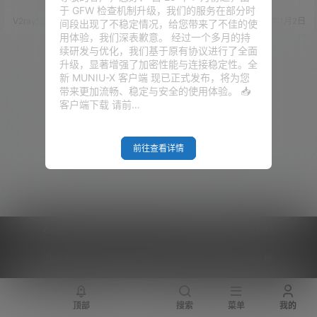
A 、商务优化版的 GIAE，以及还
ECOMMERCE)和搬瓦工香港，
于 GFW 检查机制升级，我们的服务在部分时
有日本软银线路，电信和联通的
所有方案整理如下： 方案更新时
V2raySSR综合网
24年12月28日
V2raySSR综合网
20年1月2日
间段出现了不稳定情况，给您带来了不佳的使
分别表现等。 这些测试下来，搬
间：2025-9-20 搬瓦工的特点：
用体验，我们深表歉意。 经过一个多月的持
瓦工的稳定性还是毋庸置疑的，
四种线路：常规KVM亚洲优化线
续研发与优化，我们基于原有协议进行了全面
但价格嘛，还是一如既往的坚
路、CN2线路、CN2 GIA线路、
升级，显著增强了加密性能与连接稳定性。全
挺。 虽说性价比目前已经是搬瓦
香港线路可选。 不同于大部分小
新 MUNIU-X 客户端 现已正式发布，将为您
工最大的坎，但在稳定性和服务
商家，搬瓦工的超售控制在较好
带来更加流畅、稳定与安全的使用体验。 📥
方面，在市场中，他还是依然有
水平，邻居干扰小，使用更…
客户端下载 请前…
着它独特的位置。 视频演示 搬瓦
工新产品 额…
前往查看详情
Copyright © 2026
V2RaySSR综合网
|
网站地图
|
商务洽谈
|
您的 IP :
216.73.216.51 - US ， 查询 10 次，耗时 0.4555 秒
顶部
搜索
菜单
我的