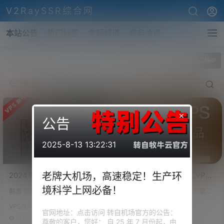
V2RaySSR综合网
本站公告
热门标签
专题频道
商务洽谈
全部标签
搬瓦工换IP
×
公告
2025-8-13 13:22:31
2024年搬瓦工还是搬瓦工
搬瓦工CN2 GIA搬瓦工VPS
老牌大机场，高速稳定！生产环
吗？搬瓦工VPS商务专属机
服务器购买及使用教程，附
境科学上网必备！
前言 这家 09 年创办的公司，其
搬瓦工OVZ方案已经全部下架并
房，线路表现到底如何？
带搬瓦工最新最大折扣优惠
初期主要提供基于OpenVZ架构
且不让续费，目前搬瓦工在售方
CN2、CN2GIA、CN2GIAE
码
VPS推荐-评测
VPS推荐-评测
的廉价VPS，通过极低的价格和
案包括KVM、CN2(CN2 GT)、C
官网地址：点击访问 转自机场官方的公告：
线路对比区别，最新VPS推
简单的购买流程，吸引了大量的
N2 GIA、CN2 GIA-E(CN2 GIA
13.3k
1
280k
0
尊敬的客户，您好： 自 25 年 7 月份起，由