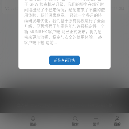
荐评测！
用户，尤其是对技术要求不高的
ECOMMERCE)和搬瓦工香港，
于 GFW 检查机制升级，我们的服务在部分时
个人和小型企业。 那随着时间的
所有方案整理如下： 方案更新时
V2raySSR综合网
24年7月1日
V2raySSR综合网
20年1月2日
间段出现了不稳定情况，给您带来了不佳的使
推移，搬瓦工逐步也是扩展了其
间：2025-9-20 搬瓦工的特点：
用体验，我们深表歉意。 经过一个多月的持
服务和产品线，比如基于KVM的
四种线路：常规KVM亚洲优化线
续研发与优化，我们基于原有协议进行了全面
VPS、支持自助切换更多的数据
路、CN2线路、CN2 GIA线路、
升级，显著增强了加密性能与连接稳定性。全
中心、优化了一些线路的性能，
香港线路可选。 不同于大部分小
新 MUNIU-X 客户端 现已正式发布，将为您
等等等等！ 节点搭建准备 1、域
商家，搬瓦工的超售控制在较好
带来更加流畅、稳定与安全的使用体验。 📥
名一个，需要托管CF、解析（保
水平，邻居干扰小，使用更…
客户端下载 请前…
姆级节点搭建！VPS、域名、C
F、VLE…
前往查看详情
Copyright © 2026
V2RaySSR综合网
|
网站地图
|
商务洽谈
|
您的 IP :
216.73.217.154 - US ， 查询 10 次，耗时 0.4834 秒
顶部
搜索
菜单
我的