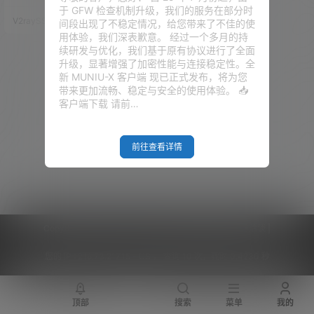
升，如今的无线路由器也不再只
于 GFW 检查机制升级，我们的服务在部分时
是网络连接的基础设备了。 然而
V2raySSR综合网
23年11月18日
间段出现了不稳定情况，给您带来了不佳的使
随着路由器的功能和配置的不断
用体验，我们深表歉意。 经过一个多月的持
提升，许多路由器本身自带的固
续研发与优化，我们基于原有协议进行了全面
件版本也是十分落后，这极大的
升级，显著增强了加密性能与连接稳定性。全
制约了路由器的性能。编译固
新 MUNIU-X 客户端 现已正式发布，将为您
件，需要花费大量的时间的精
带来更加流畅、稳定与安全的使用体验。 📥
力，而且还有一点的技术难度，
客户端下载 请前…
稍有不慎，等待好几个小时就换
来一个报错码，面对这些报错码
你还无法…
前往查看详情
Copyright © 2026
V2RaySSR综合网
|
网站地图
|
商务洽谈
|
您的 IP :
216.73.217.15 - US ， 查询 10 次，耗时 0.4230 秒
顶部
搜索
菜单
我的