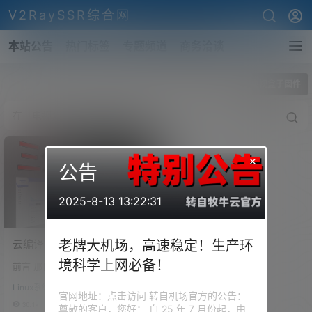
V2RaySSR综合网
本站公告
热门标签
专题频道
商务洽谈
全部标签
电视盒子固件
×
公告
2025-8-13 13:22:31
云编译OpenWrt固件！三分
老牌大机场，高速稳定！生产环
钟定制适用于您设备的
境科学上网必备！
前言 那目前的我们，随着家里联
OpenWrt固件！几乎涵盖常
网的设备越来越多，那我们对路
用的各种ARM、X86路由
Linux系统设置
由器的性能要求也是越来越高。
官网地址：点击访问 转自机场官方的公告：
器！
那随着路由器性能配置的不断提
30.1k
0
尊敬的客户，您好： 自 25 年 7 月份起，由