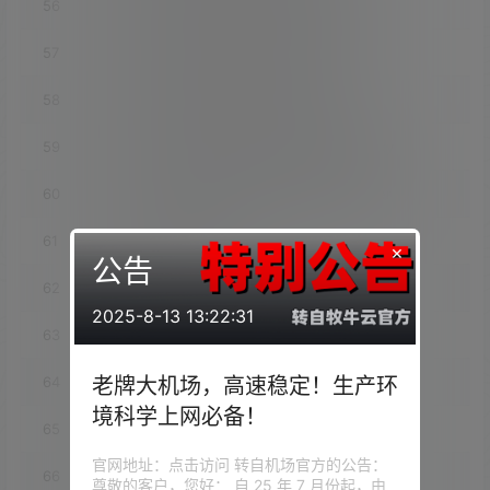
56
luci-app-bypass_INCLUDE_NaiveProxy
57
luci-app-bypass_INCLUDE_Kcptun
58
luci-app-bypass_INCLUDE_Hysteria
59
luci-app-bypass_INCLUDE_Socks5_Proxy
60
luci-app-bypass_INCLUDE_Socks_Server
61
luci-app-cifs-mount
×
公告
62
luci-app-cifsd
2025-8-13 13:22:31
63
luci-app-cjdns
老牌大机场，高速稳定！生产环
64
luci-app-clamav
境科学上网必备！
65
luci-app-clash
官网地址：点击访问 转自机场官方的公告：
66
luci-app-commands
尊敬的客户，您好： 自 25 年 7 月份起，由