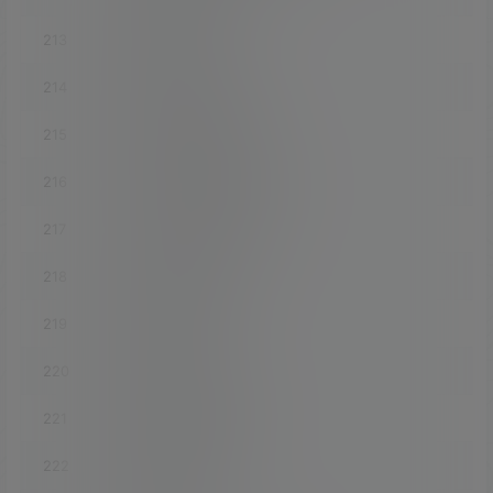
213
luci-app-upnp
214
luci-app-usb-printer
215
luci-app-usbmodem
216
luci-app-uugamebooster
217
luci-app-v2ray-server
218
luci-app-verysync
219
luci-app-vlmcsd
220
luci-app-vnstat
221
luci-app-vpnbypass
222
luci-app-vsftpd