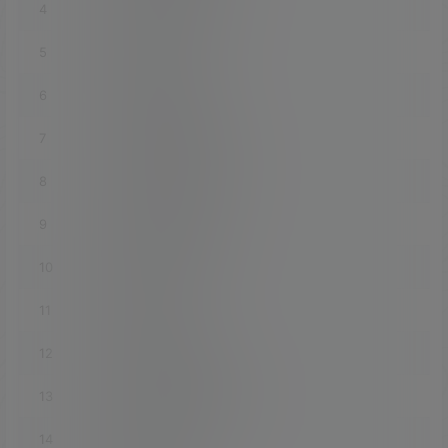
4
luci-app-autoreboot
5
luci-app-ddns
6
luci-app-diskman
7
luci-app-filetransfer
8
luci-app-ipsec-vpnd
9
luci-app-nlbwmon
10
luci-app-ssr-plus
11
luci-app-ttyd
12
luci-app-turboacc
13
luci-app-unblockmusic
14
luci-app-upnp