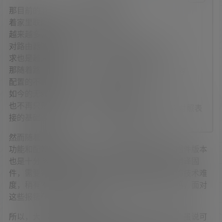
前言
那目前的我们，随
视频演示
着家里联网的设备
准备工作
越来越多，那我们
对路由器的性能要
自定义 OpenWrt 固件
求也是越来越高。
在线云编译固件
那随着路由器性能
安装 Docker 后的扩容
配置的不断提升，
固件写入U盘
如今的无线路由器
固件参数展示
也不再只是网络连
OpenWRT 软件包中英文对照表
接的基础设备了。
支持的路由器型号
然而随着路由器的
功能和配置的不断提升，许多路由器本身自带的固件版本
也是十分落后，这极大的制约了路由器的性能。编译固
件，需要花费大量的时间的精力，而且还有一点的技术难
度，稍有不慎，等待好几个小时就换来一个报错码，面对
这些报错码你还无法解决。
所以，大部分人选择使用网友编译好的现成固件。虽说可