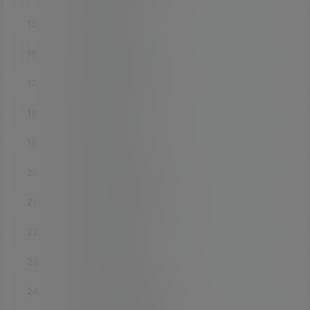
15
luci-app-vlmcsd
16
luci-app-vsftpd
17
luci-app-wireguard
18
luci-app-wol
19
luci-app-xlnetacc
20
luci-app-zerotier
21
luci-app-accesscontrol
22
luci-app-acme
23
luci-app-adblock
24
luci-app-adbyby-plus