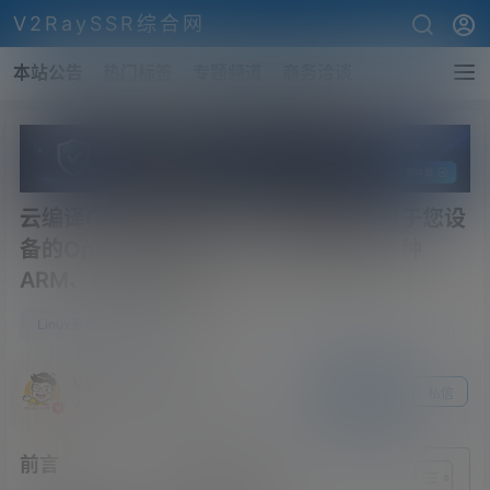
V2RaySSR综合网
本站公告
热门标签
专题频道
商务洽谈
云编译OpenWrt固件！三分钟定制适用于您设
备的OpenWrt固件！几乎涵盖常用的各种
ARM、X86路由器！
0
Linux系统设置
23年11月18日
V2raySSR综合网
关注
私信
V2raySSR综合网
前言
文章导读目录