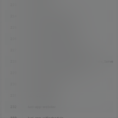
223
luci-app-vssr
224
luci-app-vssr_INCLUDE_Xray
225
luci-app-vssr_INCLUDE_Trojan
226
luci-app-vssr_INCLUDE_Kcptun
227
luci-app-vssr_INCLUDE_Xray_plugin
228
luci-app-vssr_INCLUDE_ShadowsocksR_Libev_Server
229
luci-app-vssr_INCLUDE_Hysteria
230
luci-app-watchcat
231
luci-app-webadmin
232
luci-app-webdav