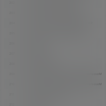
202
luci-app-turboacc_INCLUDE_BBR_CCA
203
luci-app-turboacc_INCLUDE_PDNSD
204
luci-app-turboacc_INCLUDE_DNSFORWARDER
205
luci-app-turboacc_INCLUDE_DNSPROXY
206
luci-app-udpxy
207
luci-app-uhttpd
208
luci-app-unblockmusic
209
luci-app-unblockmusic_INCLUDE_UnblockNeteaseMus
210
luci-app-unblockmusic_INCLUDE_UnblockNeteaseMus
211
luci-app-unblockneteasemusic
212
luci-app-unbound