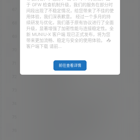
于 GFW 检查机制升级，我们的服务在部分时
67
luci-app-cshark
间段出现了不稳定情况，给您带来了不佳的使
用体验，我们深表歉意。 经过一个多月的持
续研发与优化，我们基于原有协议进行了全面
68
luci-app-dawn
升级，显著增强了加密性能与连接稳定性。全
新 MUNIU-X 客户端 现已正式发布，将为您
69
luci-app-ddns
带来更加流畅、稳定与安全的使用体验。 📥
客户端下载 请前…
70
luci-app-ddnsto
71
luci-app-design-config
前往查看详情
72
luci-app-diag-core
73
luci-app-diskman
74
luci-app-diskman_INCLUDE_btrfs_progs
75
luci-app-diskman_INCLUDE_lsblk
76
luci-app-diskman_INCLUDE_mdadm