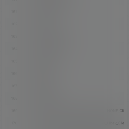
161
luci-app-smartdns
162
luci-app-socat
163
luci-app-softethervpn
164
luci-app-spdmodem
165
luci-app-splash
166
luci-app-sqm
167
luci-app-squid
168
luci-app-ssr-plus
169
luci-app-ssr-plus_INCLUDE_Shadowsocks_NONE_Clien
170
luci-app-ssr-plus_INCLUDE_Shadowsocks_Libev_Client