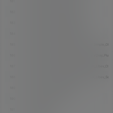
181
luci-app-ssr-plus_INCLUDE_IPT2Socks
182
luci-app-ssr-plus_INCLUDE_Kcptun
183
luci-app-ssr-plus_INCLUDE_NaiveProxy
184
luci-app-ssr-plus_INCLUDE_Redsocks2
185
luci-app-ssr-plus_INCLUDE_Shadowsocks_Simple_Obfs
186
luci-app-ssr-plus_INCLUDE_Shadowsocks_V2ray_Plugi
187
luci-app-ssr-plus_INCLUDE_ShadowsocksR_Libev_Clien
188
luci-app-ssr-plus_INCLUDE_ShadowsocksR_Libev_Serv
189
luci-app-ssr-plus_INCLUDE_Trojan
190
luci-app-ssrserver-python
191
luci-app-statistics