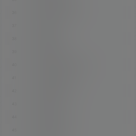
36
luci-app-argonne-config
37
luci-app-aria2
38
luci-app-arpbind
39
luci-app-asterisk
40
luci-app-attendedsysupgrade
41
luci-app-autoreboot
42
luci-app-baidupcs-web
43
luci-app-bcp38
44
luci-app-bird1-ipv4
45
luci-app-bird1-ipv6