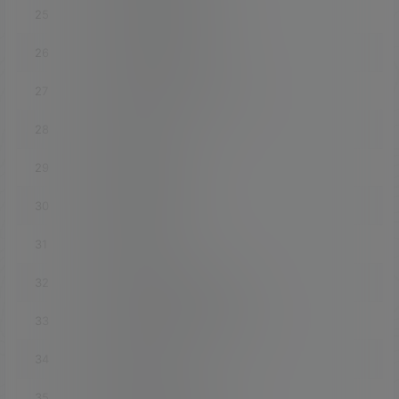
25
luci-app-adguardhome
26
luci-app-advanced
27
luci-app-advanced-reboot
28
luci-app-ahcp
29
luci-app-airplay2
30
luci-app-aliddns
31
luci-app-alist
32
luci-app-aliyundrive-fuse
33
luci-app-aliyundrive-webdav
34
luci-app-amule
35
luci-app-argon-config