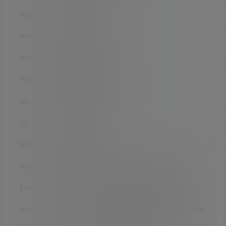
192
luci-app-store
193
luci-app-syncdial
194
luci-app-tinyproxy
195
luci-app-transmission
196
luci-app-travelmate
197
luci-app-ttyd
198
luci-app-turboacc
199
luci-app-turboacc_INCLUDE_OFFLOADING
200
luci-app-turboacc_INCLUDE_SHORTCUT_FE
201
luci-app-turboacc_INCLUDE_SHORTCUT_FE_CM