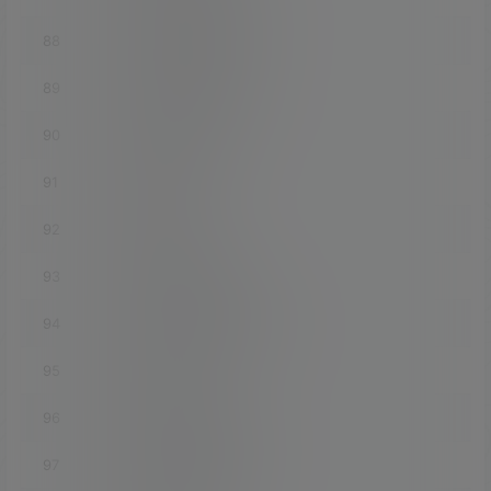
88
luci-app-filebrowser
89
luci-app-filetransfer
90
luci-app-firewall
91
luci-app-frpc
92
luci-app-frps
93
luci-app-fwknopd
94
luci-app-gobinetmodem
95
luci-app-gost
96
luci-app-guest-wifi
97
luci-app-haproxy-tcp