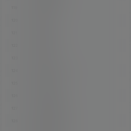
119
luci-app-noddos
120
luci-app-nps
121
luci-app-ntpc
122
luci-app-ocserv
123
luci-app-olsr
124
luci-app-olsr-services
125
luci-app-olsr-viz
126
luci-app-omcproxy
127
luci-app-openclash
128
iptables-mod-tproxy