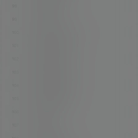
98
luci-app-hd-idle
99
luci-app-hnet
100
luci-app-https-dns-proxy
101
luci-app-ikoolproxy
102
luci-app-ipsec-server
103
luci-app-ipsec-vpnd
104
luci-app-kodexplorer
105
luci-app-koolproxyR
106
luci-app-lucky
107
luci-app-lxc