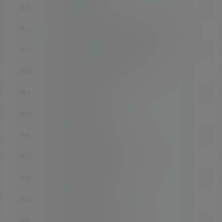
150
luci-app-rclone
151
luci-app-rclone_INCLUDE_rclone-webui
152
luci-app-rclone_INCLUDE_rclone-ng
153
luci-app-rp-pppoe-server
154
luci-app-samba
155
luci-app-samba4
156
luci-app-serverchan
157
luci-app-shadowsocks-libev
158
luci-app-shairplay
159
luci-app-siitwizard
160
luci-app-simple-adblock