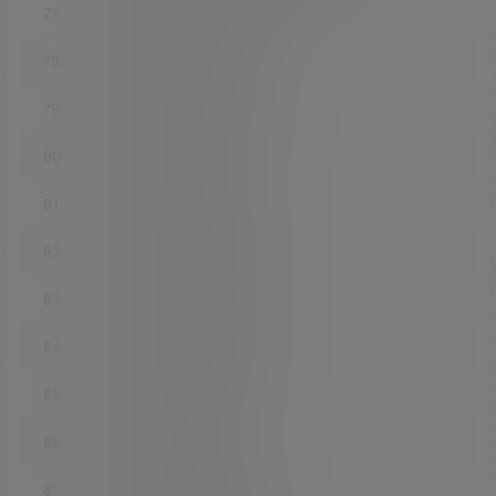
77
luci-app-dnscrypt-proxy
78
luci-app-dnsfilter
79
luci-app-dnsforwarder
80
luci-app-docker
81
luci-app-dockerman
82
luci-app-dump1090
83
luci-app-dynapoint
84
luci-app-e2guardian
85
luci-app-easymesh
86
luci-app-eqos
87
luci-app-fileassistant