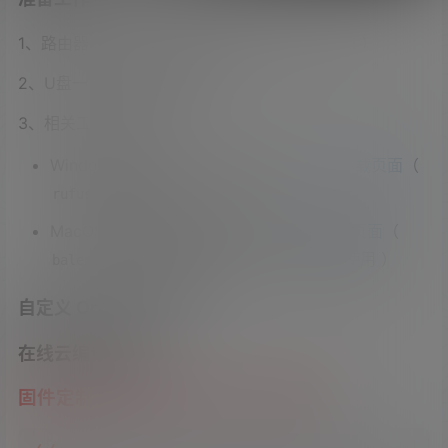
1、路由器一台自备（ 或是 虚拟机 / PVE / ESXI ）
2、U盘一个（ 写盘使用 ）
3、相关工具下载
Windows ISO/IMG 写盘工具下载 ：
进入下载页面
（
写盘工具 ）
rufus
MacOS ISO/IMG 写盘工具下载：
进入下载页面
（
写盘工具 windows 也可以使用 ）
balenaEtcher
自定义 OpenWrt 固件
在线云编译固件
固件定制（云编译）网页 ：
点击访问