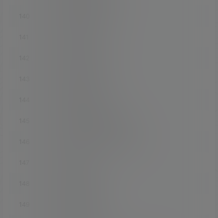
140
luci-app-pptp-server
141
luci-app-privoxy
142
luci-app-ps3netsrv
143
luci-app-pushbot
144
luci-app-qbittorrent
145
luci-app-qbittorrent_static
146
luci-app-qbittorrent_dynamic
147
luci-app-qos
148
luci-app-radicale
149
luci-app-ramfree