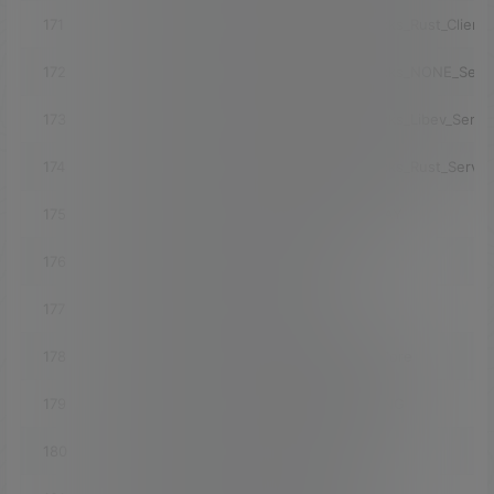
171
luci-app-ssr-plus_INCLUDE_Shadowsocks_Rust_Client
172
luci-app-ssr-plus_INCLUDE_Shadowsocks_NONE_Serv
173
luci-app-ssr-plus_INCLUDE_Shadowsocks_Libev_Serve
174
luci-app-ssr-plus_INCLUDE_Shadowsocks_Rust_Server
175
luci-app-ssr-plus_INCLUDE_NONE_V2RAY
176
luci-app-ssr-plus_INCLUDE_V2ray
177
luci-app-ssr-plus_INCLUDE_Xray
178
luci-app-ssr-plus_INCLUDE_SagerNet_Core
179
luci-app-ssr-plus_INCLUDE_ChinaDNS_NG
180
luci-app-ssr-plus_INCLUDE_Hysteria