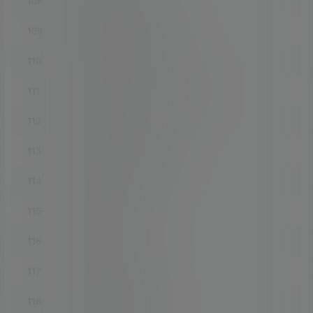
108
luci-app-minidlna
109
luci-app-mjpg-streamer
110
luci-app-mosdns
111
luci-app-music-remote-center
112
luci-app-mwan3
113
luci-app-mwan3helper
114
luci-app-n2n
115
luci-app-netdata
116
luci-app-nfs
117
luci-app-nft-qos
118
luci-app-nlbwmon