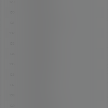
129
iptables-mod-extra
130
luci-app-openvpn
131
luci-app-openvpn-server
132
luci-app-p910nd
133
luci-app-pagekitec
134
luci-app-passwall
135
luci-app-pcimodem
136
luci-app-pgyvpn
137
luci-app-phtunnel
138
luci-app-polipo
139
luci-app-pppoe-relay