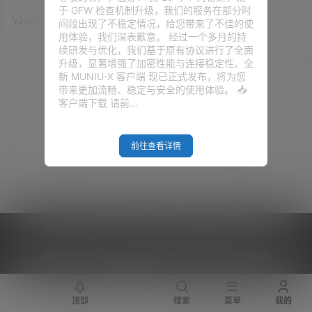
聊天机器人的看法。 强大的AI算
于 GFW 检查机制升级，我们的服务在部分时
力，几乎涵盖了各种领域。写歌
V2raySSR综合网
23年4月1日
间段出现了不稳定情况，给您带来了不佳的使
曲、写代码、写剧本、写文案、
用体验，我们深表歉意。 经过一个多月的持
模拟Linux系统、编程语言改错等
续研发与优化，我们基于原有协议进行了全面
等等等， 用六个字来形容就是：
升级，显著增强了加密性能与连接稳定性。全
太TMD强大了！ 注册成功以后，
新 MUNIU-X 客户端 现已正式发布，将为您
我们可以获取 OpenAI 的 Key，
带来更加流畅、稳定与安全的使用体验。 📥
那有了这个 KEY，就可以配合其
客户端下载 请前…
他的软件进行使用…
前往查看详情
Copyright © 2026
V2RaySSR综合网
|
网站地图
|
商务洽谈
|
您的 IP :
216.73.216.152 - US ， 查询 11 次，耗时 0.4543 秒
顶部
搜索
菜单
我的