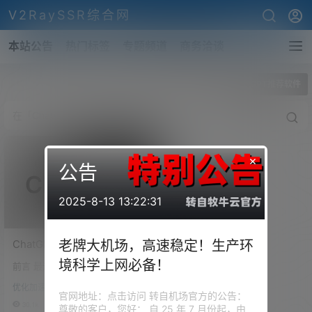
V2RaySSR综合网
本站公告
热门标签
专题频道
商务洽谈
全部标签
ChatGPT推荐软件
×
公告
2025-8-13 13:22:31
ChatGPT、OpenAI注册、本
老牌大机场，高速稳定！生产环
地或远程VPS部署、推荐软
境科学上网必备！
前言 最近一段时间 ChatGPT 也
件的使用！一个教程也就够
算是风靡全球啊。 这个于2022
了！
优化加速
年11月发行的一个人工智能聊天
官网地址：点击访问 转自机场官方的公告：
机器人程序，一度颠覆了我们对
30.1k
0
尊敬的客户，您好： 自 25 年 7 月份起，由