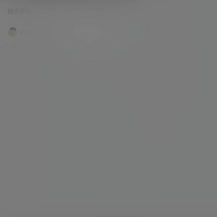
载阿里云盘，Docker Emby 开心版、支持
的一些剧，有的在优、有的在爱、有的在腾，若是
服务器硬解！
技术教程
27k
0
只开一个会员是真是很鸡肋啊。所以，我那时候就
萌生了搭建私人影音库的想法。 其实吧，都想要一
个自己的专属影音库。只是硬盘的价格，和维护的
V2raySSR综合网
23年3月25日
费用，让大家望而却步。 阿里云盘，作为国内的云
盘，口碑比某度好多了，速度什么的都还不错。关
键支持 WebDAV，这样我们把阿里云盘挂载到本
地，作为本地的影音库，还是不错的。 谷…