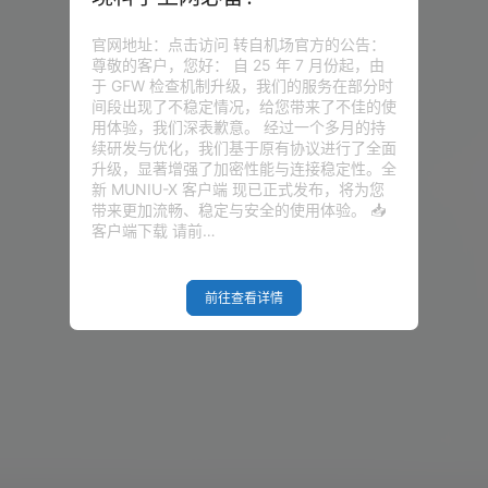
官网地址：点击访问 转自机场官方的公告：
尊敬的客户，您好： 自 25 年 7 月份起，由
于 GFW 检查机制升级，我们的服务在部分时
间段出现了不稳定情况，给您带来了不佳的使
用体验，我们深表歉意。 经过一个多月的持
续研发与优化，我们基于原有协议进行了全面
升级，显著增强了加密性能与连接稳定性。全
新 MUNIU-X 客户端 现已正式发布，将为您
带来更加流畅、稳定与安全的使用体验。 📥
客户端下载 请前…
前往查看详情