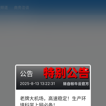
题频道
商务洽谈
端下载
OpenWRT（软路由）固件合集
在线订阅转换
搬瓦工
×
公告
2025-8-13 13:22:31
老牌大机场，高速稳定！生产环
境科学上网必备！