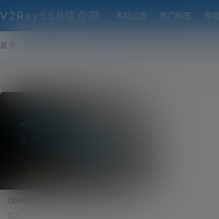
V2RaySSR综合网
本站公告
热门标签
专
首 页
VPS推荐-评测
热门协议搭建
各类脚本及教程
客户
OpenWRT+Emby构建完美家庭私人影音
库！软路由、OpenWRT开机Rclone自动挂
前言 早些年，我也是开了优爱腾的会员，因为想看