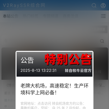
V2RaySSR综合网
本站公告
热门标签
专题频道
商务洽谈
全部标签
PVE直通核显
×
公告
2025-8-13 13:22:31
（博客开放注册）史上最
20250320已更新：最新保
老牌大机场，高速稳定！生产环
全，PVE平台SR-IOV虚拟化
姆级PVE8安装教程！虚拟机
境科学上网必备！
前言 我 PVE 上面常驻的一些虚
关于 PVE SR-IOV 因为 SR-IOV
核显复用！PVE安装iKuai、
PCIE设备及SR-IOV核显直
拟机包括：iKuai、OpenWrt、D
的核显直通说简单也很简单，而
OpenWrt、Windows11、
通，最多分配7个虚拟化单独
技术教程
Linux系统设置
ebian、CentOS、Windows、群
说复杂，也是不为过，因为会遇
官网地址：点击访问 转自机场官方的公告：
Emby、黑群晖等保姆级教
核显！最强虚拟机！
晖等，首先iKuai作家里的为主路
到很多的坑。 目前最新版本 PVE
32.8k
2
51.1k
0
尊敬的客户，您好： 自 25 年 7 月份起，由