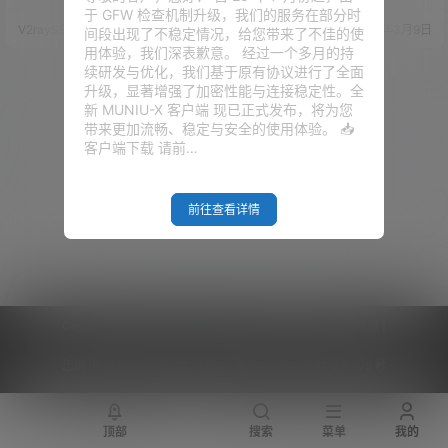
程！
由，负责网络拨号、宽带叠加、
的 SR-IOV 核显直通全网的教程
于 GFW 检查机制升级，我们的服务在部分时
动态域名、和 DHCP 服务器等一
也不是太多，所以，应老铁们的
V2raySSR综合网
24年4月27日
V2raySSR综合网
24年3月9日
间段出现了不稳定情况，给您带来了不佳的使
些功能。 OpenWrt 作为旁路
需求，我们一起来安装一次。 安
用体验，我们深表歉意。 经过一个多月的持
由，负责特殊网络需求的一些处
装过程中需要变化的一些代码，
续研发与优化，我们基于原有协议进行了全面
理，Debian 共享 PVE 的核显，
我也是尽量赋值为变量，因为这
升级，显著增强了加密性能与连接稳定性。全
安装 Emby，作为家里的影音服
样出错会少一些，那我们就一起
新 MUNIU-X 客户端 现已正式发布，将为您
务器。CentOS 用来测试一些脚
来看看。 提示 更新日期：2025.
带来更加流畅、稳定与安全的使用体验。 📥
本。 Window…
03.20 2025 03 20 测试情况：
客户端下载 请前…
教…
前往查看详情
Copyright © 2026
V2RaySSR综合网
|
网站地图
|
商务洽谈
|
您的 IP :
216.73.217.34 - US ， 查询 13 次，耗时 0.4305 秒
顶部
搜索
菜单
我的