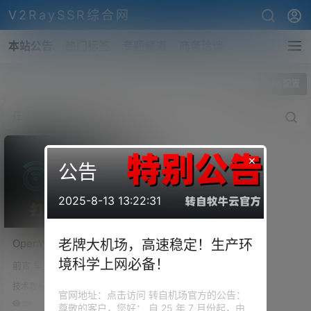
V2RaySSR综合网
本站公告
热门标签
专题频道
商务洽谈
全部标签
Rclone 配置
×
公告
2025-8-13 13:22:31
OpenWRT+Emby构建完美
老牌大机场，高速稳定！生产环
家庭私人影音库！软路由、
境科学上网必备！
前言 早些年，我也是开了优爱腾
OpenWRT开机Rclone自动
的会员，因为想看的一些剧，有
挂载阿里云盘，Docker
技术教程
的在优、有的在爱、有的在腾，
官网地址：点击访问 转自机场官方的公告：
Emby 开心版、支持服务器
若是只开一个会员是真是很鸡肋
27k
0
尊敬的客户，您好： 自 25 年 7 月份起，由