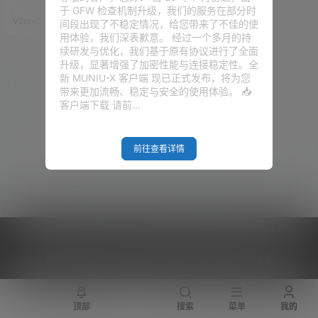
硬解！
啊。所以，我那时候就萌生了搭
于 GFW 检查机制升级，我们的服务在部分时
建私人影音库的想法。 其实吧，
V2raySSR综合网
23年3月25日
间段出现了不稳定情况，给您带来了不佳的使
都想要一个自己的专属影音库。
用体验，我们深表歉意。 经过一个多月的持
只是硬盘的价格，和维护的费
续研发与优化，我们基于原有协议进行了全面
用，让大家望而却步。 阿里云
升级，显著增强了加密性能与连接稳定性。全
盘，作为国内的云盘，口碑比某
新 MUNIU-X 客户端 现已正式发布，将为您
度好多了，速度什么的都还不
带来更加流畅、稳定与安全的使用体验。 📥
错。关键支持 WebDAV，这样我
客户端下载 请前…
们把阿里云盘挂载到本地，作为
本地的影音库，还是不错的。
谷…
前往查看详情
Copyright © 2026
V2RaySSR综合网
|
网站地图
|
商务洽谈
|
您的 IP :
216.73.217.98 - US ， 查询 13 次，耗时 0.4108 秒
顶部
搜索
菜单
我的