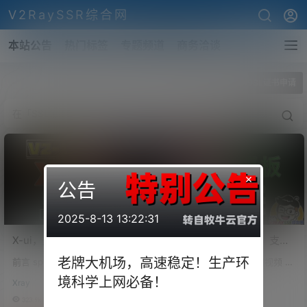
V2RaySSR综合网
本站公告
热门标签
专题频道
商务洽谈
全部标签
SSL证书申请
×
公告
2025-8-13 13:22:31
X-ui，支持多协议多用户的
Xray可视化管理面板！支持
Xray 面板！V2-ui全面停止
Xray的TLS/XTLS/WS等协
老牌大机场，高速稳定！生产环
前言 sprov 这位大神开发的这套
前言 记得我们在第 94 期视频 的
更新，后续逐渐用 X-ui 面板
议的可视化搭建，支持原协
面板程序，很是方便，可以可视
时候，为大家带来了一套 V2ray
境科学上网必备！
取代 V2-ui 面板！
议的Trojan以及Socks的代
Xray
VPS各类安装脚本
化的搭建SS、V2ray、Xray、Tro
的面板管理程序。 通过这套面板
理！
jan等热门的协议，并且可以实时
程序，我们可以随心所欲的管理
323.9k
0
108.1k
0