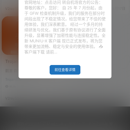
看到 VPS 的性能状态以及流量的
我们 VPS 上面各种类型的科学上
官网地址：点击访问 转自机场官方的公告：
使用情况。 那在经过将近两年的
网节点，以及流量监控和 VPS 的
尊敬的客户，您好： 自 25 年 7 月份起，由
V2raySSR综合网
21年7月31日
V2raySSR综合网
21年4月17日
不断更新之后，V2-ui面板，迎来
系统状态等等。 目前大半年时间
于 GFW 检查机制升级，我们的服务在部分时
了一个比较大的转折——停止更
已经过去了，这套面板也是有了
间段出现了不稳定情况，给您带来了不佳的使
新了。 sprov 大神又用 GO 语言
一个很大规模的更新，最值得向
用体验，我们深表歉意。 经过一个多月的持
重新开发了一套面板 X-UI。那这
大家说明的就是，这套面板已经
续研发与优化，我们基于原有协议进行了全面
套面板相比原来的 V2-ui，兼容
是更新了Xray的内核，目前全面
升级，显著增强了加密性能与连接稳定性。全
性更强，也便于维护， GO …
支持了 Xray 以及兼容了各种类型
新 MUNIU-X 客户端 现已正式发布，将为您
的 V2ray。所以…
带来更加流畅、稳定与安全的使用体验。 📥
客户端下载 请前…
Trojan手动安装教程！手动
申请SSL证书、手动搭建/配
前往查看详情
前言 群里很多人跟作者反应，一
置Trojan服务器！
键安装Trojan脚本，申请SSL证书
Trojan搭建
老是报错，或是SSL证书根本申
请不下来。这样就暴露了一些一
95.8k
0
键安装脚本的缺点。今天作者给
大家详细的讲解一下，手动的Tro
V2raySSR综合网
20年2月11日
jan应该怎么配置，手动的SSL证
书应该怎么申请。步骤比较多，
请详细阅读。别跳过。 好的，我
Copyright © 2026
V2RaySSR综合网
|
网站地图
|
商务洽谈
|
们开始！ 视频教程：点击观看 准
备工作 VPS一台，提前重置你钟
您的 IP :
216.73.216.146 - US ， 查询 14 次，耗时 0.4380 秒
爱的系统！（CentOS/Debian都