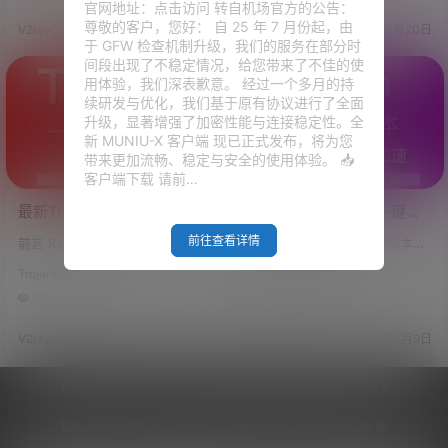
成功。 群里多个小伙伴要求出的
又是证书的各种问题，包括证书
官网地址：点击访问 转自机场官方的公告：
一键安装脚本，经过作者一天的
不签发、证书部署失败。。。
尊敬的客户，您好： 自 25 年 7 月份起，由
V2raySSR综合网
20年3月24日
V2raySSR综合网
20年3月20日
努力，今天它来了，全自动安装T
。。。 上一期的手动安装Trojan
于 GFW 检查机制升级，我们的服务在部分时
rojan，自动部署Trojan面板，多
的教程，波仔感觉也是太臃肿
间段出现了不稳定情况，给您带来了不佳的使
用户流量管理，流量授权！V2ra
了，那么今天来一期简单的半自
用体验，我们深表歉意。 经过一个多月的持
ySSR综合网首发！ 功能 =====
动化教程。 那么这样的话，大家
续研发与优化，我们基于原有协议进行了全面
=====================
就知道错误在哪个地方了，解决
升级，显著增强了加密性能与连接稳定性。全
=================…
相应的问题就好了 此脚本写了半
新 MUNIU-X 客户端 现已正式发布，将为您
天，用各种系统均测试一遍，未
带来更加流畅、稳定与安全的使用体验。 📥
发现问题，若有问…
客户端下载 请前…
最新Trojan一键安装脚本，
全系统支持，Trojan一键安
自动获取Trojan官方最新版
装脚本，自动续签SSL证
前往查看详情
前言 Randy's 堡垒（www.atran
前言 最简单的Trojan一键脚本，
本，集成BBRPLUS加速，
书，自动配置伪装网站，支
dys.com） 维护的Trojan一键安
效率高/速度快/延迟低，系统支
WIN/MAC客户端智能配置
持
Trojan搭建
VPS各类安装脚本
装脚本更新了，这边感谢A大大的
持centos7 /debian9 /ubuntu16
centos7+/debian9+/ubunt
精心维护。 看了下脚本，本次更
，完美支持tls1.3，个人体验速度
153.4k
0
389.3k
0
新的内容还是挺多的，最主要的
u16+
和延迟都优于v2ray ws tls1.3，
还是有一个单独的证书申请选
本次的trojan一键脚本使用了官
V2raySSR综合网
20年2月28日
V2raySSR综合网
20年1月9日
项，证书申请失败可以继续尝
方编译的二进制文件，搭建非常
试。 然后此脚本更新了自动获取
快速和简单。脚本中集成了Troja
Trojan官方最新版本进行部署。
n的Windows客户端，自动配置
Copyright © 2026
V2RaySSR综合网
|
网站地图
|
商务洽谈
|
不敢邀功，此脚本本来就是A大大
证书及启动脚本，安装完成直接
的，作者仅仅弄了一个BBRPLUS
下载客户端即可。 Trojan面板
您的 IP :
216.73.216.141 - US ， 查询 12 次，耗时 0.4173 秒
加速，还有群里面很多MACOS
（Pa…