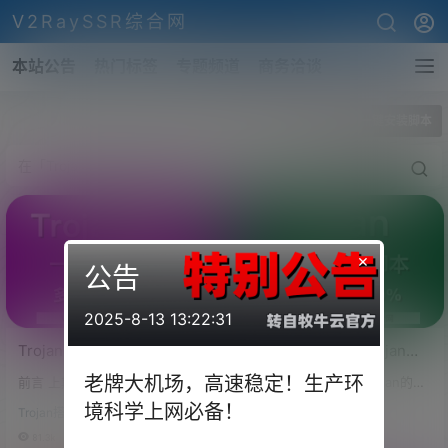
V2RaySSR综合网
本站公告
热门标签
专题频道
商务洽谈
全部标签
Trojan一键安装脚本
×
公告
2025-8-13 13:22:31
Trojan面板一键搭建！
Trojan搭建失败？Trojan证
Trojan-Panel一键安装代
书未签发？试试最新的
老牌大机场，高速稳定！生产环
前言 上期教程说到了Trojan面板
前言 最近电报群关于Trojan的问
码！多用户Trojan搭建自动
Trojan一键脚本！从根本上
多用户的搭建脚本，搭建的过程
题是越来越多了，汇聚了大部分
境科学上网必备！
脚本教程！搭建过程中
解决Trojan搭建和安装出现
Trojan搭建
Trojan搭建
的确是很多，有时一不小心的一
的问题发现，居然搭建不成功的
Compose Token！
的问题！
个错误就导致Trojan面板搭建不
占大多数。 但是不成功的大多数
81.3k
0
90.4k
0