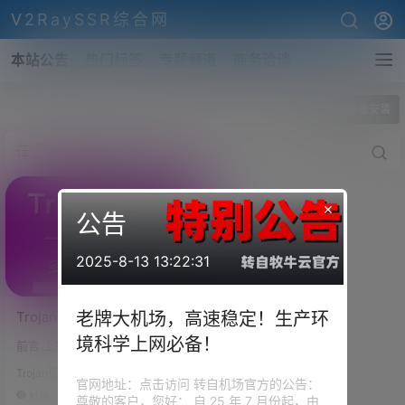
V2RaySSR综合网
本站公告
热门标签
专题频道
商务洽谈
全部标签
Trojan面板安装
×
公告
2025-8-13 13:22:31
Trojan面板一键搭建！
老牌大机场，高速稳定！生产环
Trojan-Panel一键安装代
境科学上网必备！
前言 上期教程说到了Trojan面板
码！多用户Trojan搭建自动
多用户的搭建脚本，搭建的过程
脚本教程！搭建过程中
Trojan搭建
的确是很多，有时一不小心的一
官网地址：点击访问 转自机场官方的公告：
Compose Token！
个错误就导致Trojan面板搭建不
81.3k
0
尊敬的客户，您好： 自 25 年 7 月份起，由