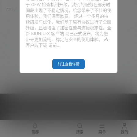
成功。 群里多个小伙伴要求出的
于 GFW 检查机制升级，我们的服务在部分时
一键安装脚本，经过作者一天的
V2raySSR综合网
20年3月24日
间段出现了不稳定情况，给您带来了不佳的使
努力，今天它来了，全自动安装T
用体验，我们深表歉意。 经过一个多月的持
rojan，自动部署Trojan面板，多
续研发与优化，我们基于原有协议进行了全面
用户流量管理，流量授权！V2ra
升级，显著增强了加密性能与连接稳定性。全
ySSR综合网首发！ 功能 =====
新 MUNIU-X 客户端 现已正式发布，将为您
=====================
带来更加流畅、稳定与安全的使用体验。 📥
=================…
客户端下载 请前…
前往查看详情
Copyright © 2026
V2RaySSR综合网
|
网站地图
|
商务洽谈
|
您的 IP :
216.73.216.15 - US ， 查询 13 次，耗时 0.4123 秒
顶部
搜索
菜单
我的