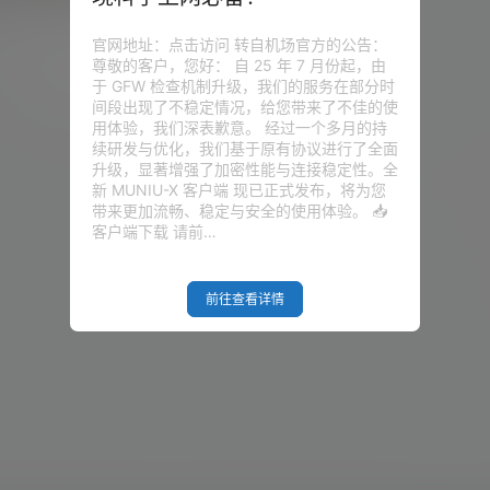
救被墙的VPS）
。因为这个漏洞被墙掉的IP还是很
108.6k
0
 不得不说，用Trojan套用CDN是
官网地址：点击访问 转自机场官方的公告：
因为这样可更好的隐藏自己的VPS I
尊敬的客户，您好： 自 25 年 7 月份起，由
an拯救你被墙的VPS。 Trojan-G
综合网
20年6月3日
于 GFW 检查机制升级，我们的服务在部分时
近都不陌生，今天就和大家详细的
间段出现了不稳定情况，给您带来了不佳的使
括各种小细节的处理，往往是这些
用体验，我们深表歉意。 经过一个多月的持
ojan无法运行，而且很多小伙伴并
续研发与优化，我们基于原有协议进行了全面
升级，显著增强了加密性能与连接稳定性。全
新 MUNIU-X 客户端 现已正式发布，将为您
带来更加流畅、稳定与安全的使用体验。 📥
客户端下载 请前…
前往查看详情