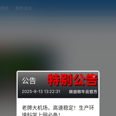
题频道
商务洽谈
端下载
OpenWRT（软路由）固件合集
在线订阅转换
搬瓦工
×
公告
2025-8-13 13:22:31
？永不被墙IP的Trojan搭建教
老牌大机场，高速稳定！生产环
套用CDN！Trojan-Go保姆级安
RAY是闹了不少的新闻，其实真心没
境科学上网必备！