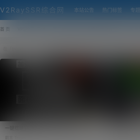
V2RaySSR综合网
本站公告
热门标签
专
首 页
VPS推荐-评测
热门协议搭建
各类脚本及教程
客户
一键搭建Trojan-Go面板，Trojan-Go支持
担心VPS被墙
WebSocket，免费开启CDN隐藏自己VPS
程！Trojan
前言 Trojan-Go，已经是为大家讲过一次了，赖于
前言 最近V2