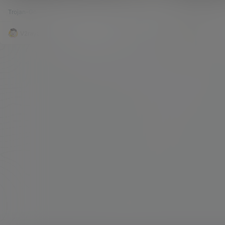
的真实IP，从而实现不被墙！
装脚本（可拯
繁琐的步骤，还有很多人对于CDN并不青睐，所以
有什么大不了的
Trojan-Go
115.2k
1
Trojan-Go
就一直没有更新。 Jrohy 的一键脚本在 v2.8.0 就
稀少的。说正题。
已经是支持了Trojan-Go，现在脚本都更新到了v2.
很多人的想法。
8.7，所以可靠性作者觉得还是很不错的，毕竟 Jro
P，并且可用Troj
V2raySSR综合网
20年9月2日
V2raySSR
hy 是很多小伙伴心中的神。。。。。 既然一键脚
o，相信大家最
本已经支持了，而且是面板化的管理界面，那么就
做一期教程，包
不太难了，那我们一起开始。 本期内容视频…
小细节，导致Tr
不…