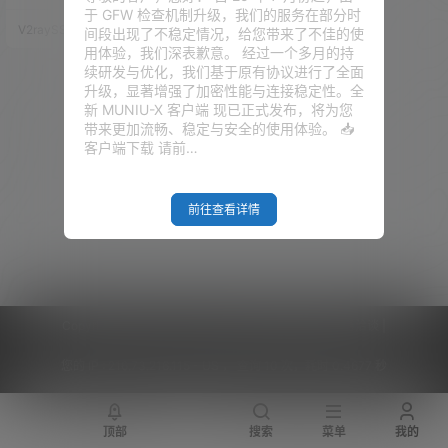
一键脚本在 v2.8.0 就已经是支持
于 GFW 检查机制升级，我们的服务在部分时
了Trojan-Go，现在脚本都更新
V2raySSR综合网
20年9月2日
间段出现了不稳定情况，给您带来了不佳的使
到了v2.8.7，所以可靠性作者觉
用体验，我们深表歉意。 经过一个多月的持
得还是很不错的，毕竟 Jrohy 是
续研发与优化，我们基于原有协议进行了全面
很多小伙伴心中的神。。。。。
升级，显著增强了加密性能与连接稳定性。全
既然一键脚本已经支持了，而且
新 MUNIU-X 客户端 现已正式发布，将为您
是面板化的管理界面，那么就不
带来更加流畅、稳定与安全的使用体验。 📥
太难了，那我们一起开始。 本期
客户端下载 请前…
内容视频…
前往查看详情
Copyright © 2026
V2RaySSR综合网
|
网站地图
|
商务洽谈
|
您的 IP :
216.73.216.115 - US ， 查询 10 次，耗时 0.4677 秒
顶部
搜索
菜单
我的