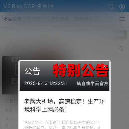
V2RaySSR综合网
本站公告
热门标签
专题频道
商务洽谈
全部标签
Trojan-Go面板
×
公告
2025-8-13 13:22:31
一键搭建Trojan-Go面板，
老牌大机场，高速稳定！生产环
Trojan-Go支持
境科学上网必备！
前言 Trojan-Go，已经是为大家
WebSocket，免费开启CDN
讲过一次了，赖于繁琐的步骤，
隐藏自己VPS的真实IP，从
Trojan-Go
还有很多人对于CDN并不青睐，
官网地址：点击访问 转自机场官方的公告：
而实现不被墙！
所以就一直没有更新。 Jrohy 的
115.2k
1
尊敬的客户，您好： 自 25 年 7 月份起，由