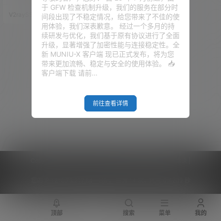
后门，没有这样的。。。。。）
于 GFW 检查机制升级，我们的服务在部分时
在此感谢 wulabing_v2ray GitHu
V2raySSR综合网
20年1月2日
间段出现了不稳定情况，给您带来了不佳的使
b 项目地址：点击访问 YouTube
用体验，我们深表歉意。 经过一个多月的持
视频观看地址：点击访问 2019-1
续研发与优化，我们基于原有协议进行了全面
2-30更新如下 本次更新内容较
升级，显著增强了加密性能与连接稳定性。全
多，并存在部分代码重构及合
新 MUNIU-X 客户端 现已正式发布，将为您
并，请留意，建议用户使用新版
带来更加流畅、稳定与安全的使用体验。 📥
管理脚本时 先执行卸载后 重新安
客户端下载 请前…
装对应版本 新…
前往查看详情
Copyright © 2026
V2RaySSR综合网
|
网站地图
|
商务洽谈
|
您的 IP :
216.73.217.84 - US ， 查询 14 次，耗时 0.4202 秒
顶部
搜索
菜单
我的