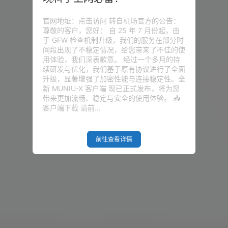
官网地址：点击访问 转自机场官方的公告：
尊敬的客户，您好： 自 25 年 7 月份起，由
于 GFW 检查机制升级，我们的服务在部分时
间段出现了不稳定情况，给您带来了不佳的使
用体验，我们深表歉意。 经过一个多月的持
续研发与优化，我们基于原有协议进行了全面
升级，显著增强了加密性能与连接稳定性。全
新 MUNIU-X 客户端 现已正式发布，将为您
带来更加流畅、稳定与安全的使用体验。 📥
客户端下载 请前…
前往查看详情