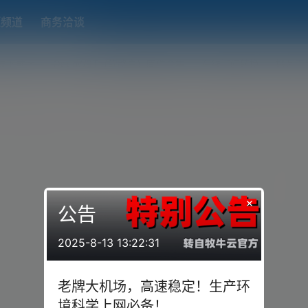
题频道
商务洽谈
端下载
OpenWRT（软路由）固件合集
在线订阅转换
搬瓦工
×
公告
2025-8-13 13:22:31
老牌大机场，高速稳定！生产环
境科学上网必备！