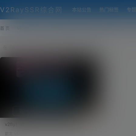
V2RaySSR综合网
本站公告
热门标签
专
首 页
VPS推荐-评测
热门协议搭建
各类脚本及教程
客户
v2fly！VLESS+Ws+Tls 一键安装脚本！
VLESS协议！V2ray最新、无状态、轻量级
前言 VMESS相信大家都不陌生了，他是V2RAY的