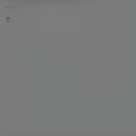
的传输协议。V2Ray 客户端和服务器之间的
传输协议。但是在5月V2RAY爆出新闻之后，很多
桥梁协议
V2Ray搭建
102.8k
0
大神们都在弄一个新的协议，最具代表的就是VLES
S协议。 VLESS 是一个无状态的轻量传输协议，它
分为入站和出站两部分，可以作为 V2Ray 客户端
V2raySSR综合网
20年8月21日
和服务器之间的桥梁。 与 VMess 不同，VLESS
不依赖于系统时间，认证方式同样为 UUID，但不
需要 alterId。 今天为大家带来的是一键…