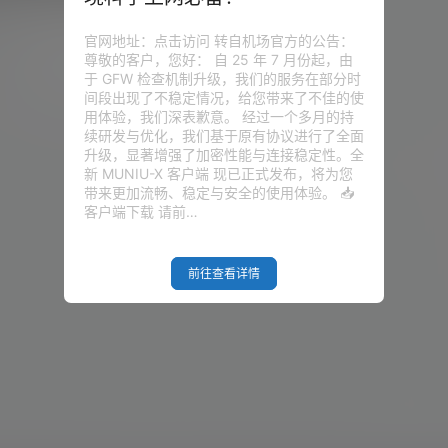
an以及Socks的代理！
y 的面板管理程序。 通过这套面板程
本
108.1k
0
心所欲的管理我们 VPS 上面各种
官网地址：点击访问 转自机场官方的公告：
节点，以及流量监控和 VPS 的系
尊敬的客户，您好： 自 25 年 7 月份起，由
目前大半年时间已经过去了，这套面
综合网
21年4月17日
于 GFW 检查机制升级，我们的服务在部分时
很大规模的更新，最值得向大家说
间段出现了不稳定情况，给您带来了不佳的使
面板已经是更新了Xray的内核，目
用体验，我们深表歉意。 经过一个多月的持
ay 以及兼容了各种类型的 V2ra
续研发与优化，我们基于原有协议进行了全面
升级，显著增强了加密性能与连接稳定性。全
新 MUNIU-X 客户端 现已正式发布，将为您
带来更加流畅、稳定与安全的使用体验。 📥
客户端下载 请前…
前往查看详情