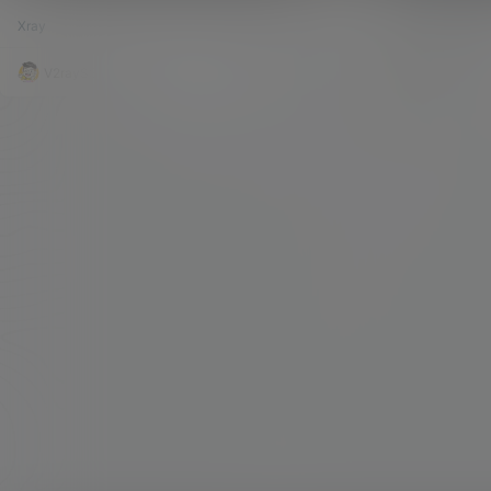
V2-ui 面板！
原协议的Troj
便，可以可视化的搭建SS、V2ray、Xray、Trojan
了一套 V2ra
Xray
323.9k
0
VPS各类安装脚
等热门的协议，并且可以实时看到 VPS 的性能状
序，我们可以随
态以及流量的使用情况。 那在经过将近两年的不断
类型的科学上网
更新之后，V2-ui面板，迎来了一个比较大的转折
统状态等等。 
V2raySSR综合网
21年7月31日
V2raySSR
——停止更新了。 sprov 大神又用 GO 语言重新开
板也是有了一个
发了一套面板 X-UI。那这套面板相比原来的 V2-u
明的就是，这套
i，兼容性更强，也便于维护， GO …
前全面支持了 Xr
y。所以…