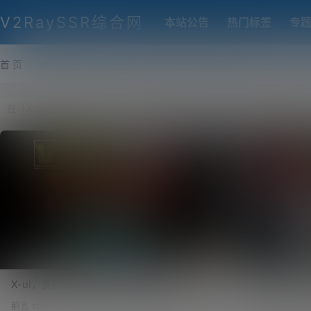
V2RaySSR综合网
本站公告
热门标签
专
首 页
VPS推荐-评测
热门协议搭建
各类脚本及教程
客户
X-ui，支持多协议多用户的 Xray 面板！V2-
Xray可视化
ui全面停止更新，后续逐渐用 X-ui 面板取代
TLS/XTL
前言 sprov 这位大神开发的这套面板程序，很是方
前言 记得我们在