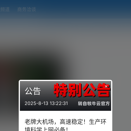
题频道
商务洽谈
端下载
OpenWRT（软路由）固件合集
在线订阅转换
搬瓦工
×
公告
2025-8-13 13:22:31
管理面板！支持Xray的
老牌大机场，高速稳定！生产环
S/WS等协议的可视化搭建，支持
第 94 期视频 的时候，为大家带来
境科学上网必备！