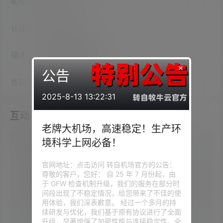
昵称：
Shelling
认证：
未认证
描述：
入驻本站
2260
天
×
公告
性别：
女
2025-8-13 13:22:31
互动
老牌大机场，高速稳定！生产环
境科学上网必备！
我的圈子
官网地址：点击访问 转自机场官方的公告：
尊敬的客户，您好： 自 25 年 7 月份起，由
我的问答
于 GFW 检查机制升级，我们的服务在部分时
间段出现了不稳定情况，给您带来了不佳的使
用体验，我们深表歉意。 经过一个多月的持
续研发与优化，我们基于原有协议进行了全面
我的供求信息
升级，显著增强了加密性能与连接稳定性。全