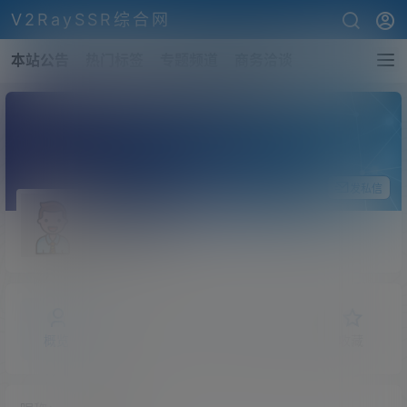
V2RaySSR综合网
本站公告
热门标签
专题频道
商务洽谈
关注Ta
发私信
Shelling
斗者
Lv1
概览
发布的
关注
粉丝
收藏