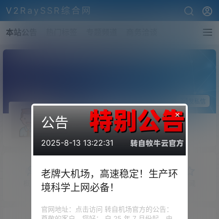
V2RaySSR综合网
本站公告
热门标签
专题频道
商务洽谈
关注Ta
发私信
×
公告
jeffrey
斗者
Lv1
2025-8-13 13:22:31
老牌大机场，高速稳定！生产环
概览
发布的
关注
粉丝
收藏
境科学上网必备！
官网地址：点击访问 转自机场官方的公告：
尊敬的客户，您好： 自 25 年 7 月份起，由