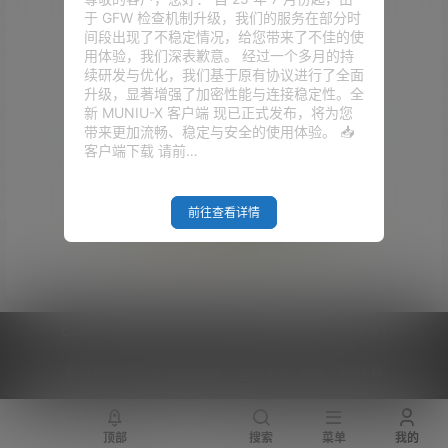
于 GFW 检查机制升级，我们的服务在部分时
间段出现了不稳定情况，给您带来了不佳的使
用体验，我们深表歉意。 经过一个多月的持
续研发与优化，我们基于原有协议进行了全面
升级，显著增强了加密性能与连接稳定性。全
新 MUNIU-X 客户端 现已正式发布，将为您
带来更加流畅、稳定与安全的使用体验。 📥
客户端下载 请前…
前往查看详情
Empty Result
Copyright © 2026
V2RaySSR综合网
|
网站地图
|
商务洽谈
|
您的 IP :
216.73.216.50 - US ， 查询 9 次，耗时 0.4057 秒
顶部
搜索
菜单
我的