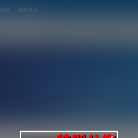
题频道
商务洽谈
端下载
OpenWRT（软路由）固件合集
在线订阅转换
搬瓦工
×