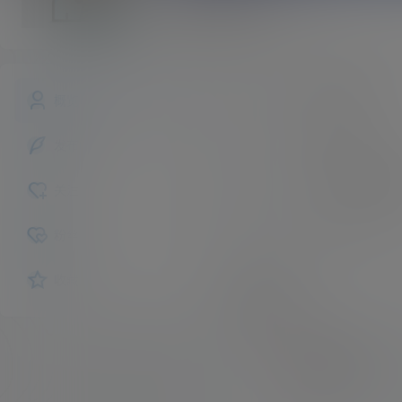
gyadavid
斗者
Lv1
gyadavid
昵称：
概览
未认证
认证：
发布的
入驻本站
225
描述：
关注
女
性别：
粉丝
收藏
互动
我的圈子