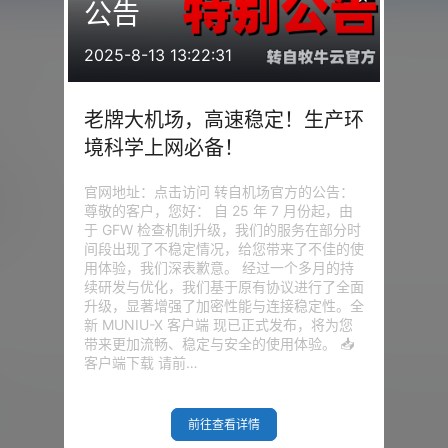
公告
2025-8-13 13:22:31
老牌大机场，高速稳定！生产环
境科学上网必备！
官网地址：点击访问 转自机场官方的公告：
9
天
尊敬的客户，您好： 自 25 年 7 月份起，由
于 GFW 检查机制升级，我们的服务在部分时
间段出现了不稳定情况，给您带来了不佳的使
用体验，我们深表歉意。 经过一个多月的持
续研发与优化，我们基于原有协议进行了全面
升级，显著增强了加密性能与连接稳定性。全
新 MUNIU-X 客户端 现已正式发布，将为您
带来更加流畅、稳定与安全的使用体验。 📥
客户端下载 请前…
我的问答
前往查看详情