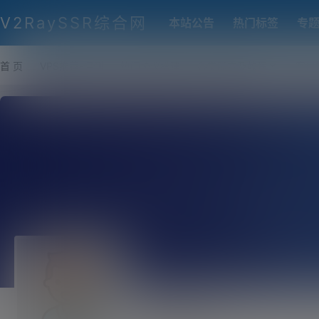
V2RaySSR综合网
本站公告
热门标签
专
首 页
VPS推荐-评测
热门协议搭建
各类脚本及教程
客户