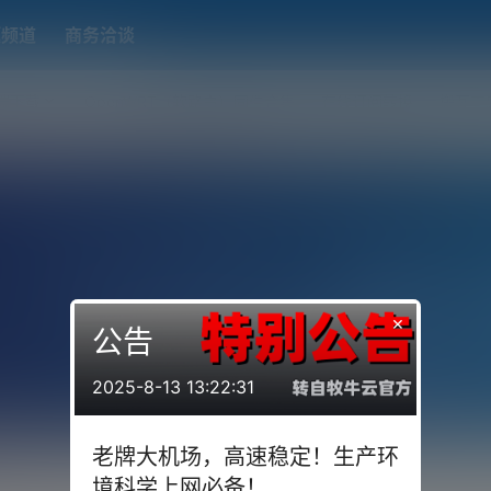
题频道
商务洽谈
端下载
OpenWRT（软路由）固件合集
在线订阅转换
搬瓦工
×
公告
2025-8-13 13:22:31
老牌大机场，高速稳定！生产环
境科学上网必备！