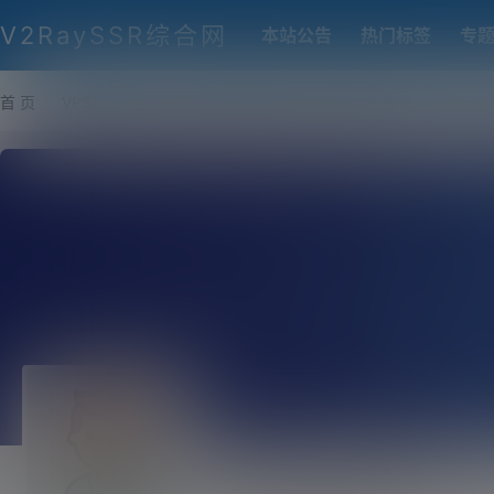
V2RaySSR综合网
本站公告
热门标签
专
首 页
VPS推荐-评测
热门协议搭建
各类脚本及教程
客户