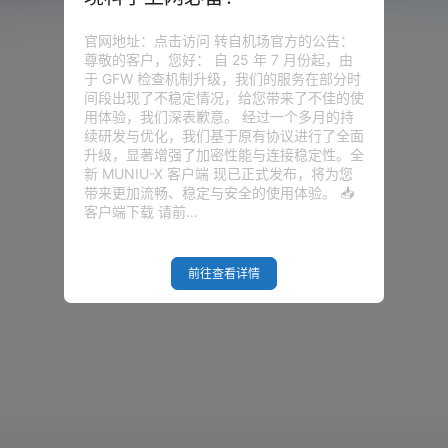
v1
官网地址：点击访问 转自机场官方的公告：
尊敬的客户，您好： 自 25 年 7 月份起，由
于 GFW 检查机制升级，我们的服务在部分时
间段出现了不稳定情况，给您带来了不佳的使
用体验，我们深表歉意。 经过一个多月的持
续研发与优化，我们基于原有协议进行了全面
升级，显著增强了加密性能与连接稳定性。全
新 MUNIU-X 客户端 现已正式发布，将为您
带来更加流畅、稳定与安全的使用体验。 📥
客户端下载 请前…
前往查看详情