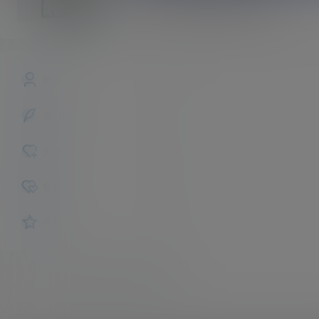
DoomsGuardians
斗者
L
概览
发布的
关注
粉丝
收藏