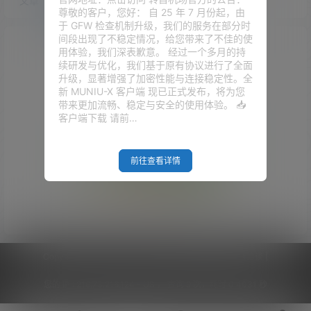
文章
快讯
评论
尊敬的客户，您好： 自 25 年 7 月份起，由
于 GFW 检查机制升级，我们的服务在部分时
间段出现了不稳定情况，给您带来了不佳的使
用体验，我们深表歉意。 经过一个多月的持
续研发与优化，我们基于原有协议进行了全面
升级，显著增强了加密性能与连接稳定性。全
新 MUNIU-X 客户端 现已正式发布，将为您
带来更加流畅、稳定与安全的使用体验。 📥
客户端下载 请前…
前往查看详情
Empty Result
Copyright © 2026
V2RaySSR综合网
|
网站地图
|
商务洽谈
|
您的 IP :
216.73.216.124 - US ， 查询 9 次，耗时 0.4031 秒