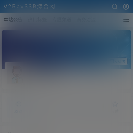
V2RaySSR综合网
本站公告
热门标签
专题频道
商务洽谈
关注Ta
发私信
zhuyaohua
斗者
Lv1
概览
发布的
关注
粉丝
收藏