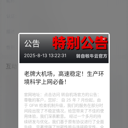
昵称：
zhuyaohua
认证：
未认证
描述：
入驻本站
2182
天
×
公告
性别：
女
2025-8-13 13:22:31
互动
老牌大机场，高速稳定！生产环
境科学上网必备！
我的圈子
官网地址：点击访问 转自机场官方的公告：
尊敬的客户，您好： 自 25 年 7 月份起，由
我的问答
于 GFW 检查机制升级，我们的服务在部分时
间段出现了不稳定情况，给您带来了不佳的使
用体验，我们深表歉意。 经过一个多月的持
续研发与优化，我们基于原有协议进行了全面
我的供求信息
升级，显著增强了加密性能与连接稳定性。全