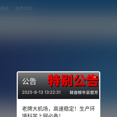
题频道
商务洽谈
端下载
OpenWRT（软路由）固件合集
在线订阅转换
搬瓦工
×
公告
2025-8-13 13:22:31
老牌大机场，高速稳定！生产环
境科学上网必备！