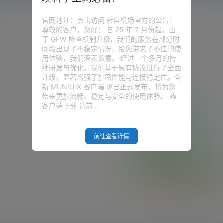
官网地址：点击访问 转自机场官方的公告：
尊敬的客户，您好： 自 25 年 7 月份起，由
于 GFW 检查机制升级，我们的服务在部分时
间段出现了不稳定情况，给您带来了不佳的使
用体验，我们深表歉意。 经过一个多月的持
续研发与优化，我们基于原有协议进行了全面
升级，显著增强了加密性能与连接稳定性。全
新 MUNIU-X 客户端 现已正式发布，将为您
带来更加流畅、稳定与安全的使用体验。 📥
客户端下载 请前…
前往查看详情
Empty Result