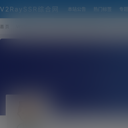
V2RaySSR综合网
本站公告
热门标签
专
首 页
VPS推荐-评测
热门协议搭建
各类脚本及教程
客户