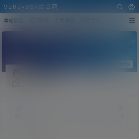
V2RaySSR综合网
本站公告
热门标签
专题频道
商务洽谈
关注Ta
发私信
漏网之灵
斗者
Lv1
概览
发布的
关注
粉丝
收藏