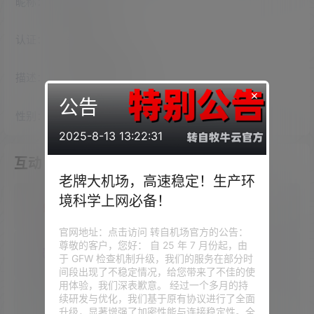
昵称：
漏网之灵
认证：
未认证
描述：
入驻本站
2131
天
×
公告
性别：
女
2025-8-13 13:22:31
互动
老牌大机场，高速稳定！生产环
境科学上网必备！
我的圈子
官网地址：点击访问 转自机场官方的公告：
尊敬的客户，您好： 自 25 年 7 月份起，由
我的问答
于 GFW 检查机制升级，我们的服务在部分时
间段出现了不稳定情况，给您带来了不佳的使
用体验，我们深表歉意。 经过一个多月的持
续研发与优化，我们基于原有协议进行了全面
我的供求信息
升级，显著增强了加密性能与连接稳定性。全