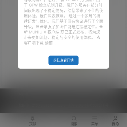
于 GFW 检查机制升级，我们的服务在部分时
间段出现了不稳定情况，给您带来了不佳的使
用体验，我们深表歉意。 经过一个多月的持
续研发与优化，我们基于原有协议进行了全面
升级，显著增强了加密性能与连接稳定性。全
新 MUNIU-X 客户端 现已正式发布，将为您
带来更加流畅、稳定与安全的使用体验。 📥
客户端下载 请前…
前往查看详情
Empty Result
Copyright © 2026
V2RaySSR综合网
|
网站地图
|
商务洽谈
|
您的 IP :
216.73.216.64 - US ， 查询 9 次，耗时 0.4341 秒
顶部
搜索
菜单
我的