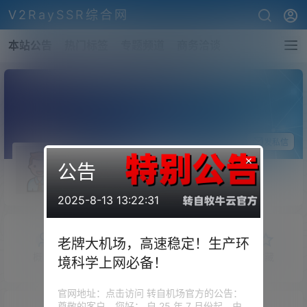
V2RaySSR综合网
本站公告
热门标签
专题频道
商务洽谈
关注Ta
发私信
×
公告
imusm
斗者
Lv1
2025-8-13 13:22:31
老牌大机场，高速稳定！生产环
概览
发布的
关注
粉丝
收藏
境科学上网必备！
官网地址：点击访问 转自机场官方的公告：
尊敬的客户，您好： 自 25 年 7 月份起，由