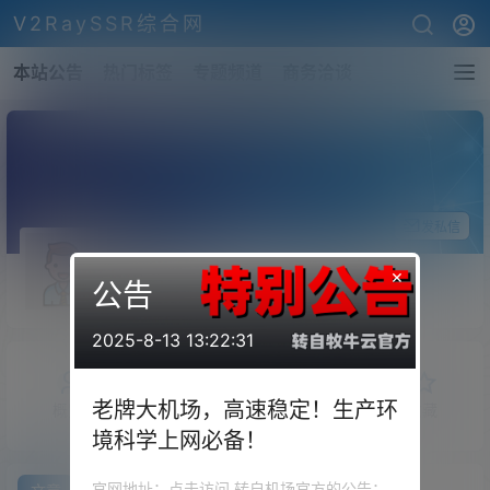
V2RaySSR综合网
本站公告
热门标签
专题频道
商务洽谈
关注Ta
发私信
lklxfy
×
公告
斗者
Lv1
2025-8-13 13:22:31
老牌大机场，高速稳定！生产环
概览
发布的
关注
粉丝
收藏
境科学上网必备！
官网地址：点击访问 转自机场官方的公告：