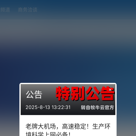
题频道
商务洽谈
端下载
OpenWRT（软路由）固件合集
在线订阅转换
搬瓦工
×
公告
2025-8-13 13:22:31
老牌大机场，高速稳定！生产环
境科学上网必备！