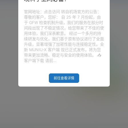
官网地址：点击访问 转自机场官方的公告：
尊敬的客户，您好： 自 25 年 7 月份起，由
于 GFW 检查机制升级，我们的服务在部分时
间段出现了不稳定情况，给您带来了不佳的使
用体验，我们深表歉意。 经过一个多月的持
续研发与优化，我们基于原有协议进行了全面
升级，显著增强了加密性能与连接稳定性。全
新 MUNIU-X 客户端 现已正式发布，将为您
带来更加流畅、稳定与安全的使用体验。 📥
客户端下载 请前…
前往查看详情
Empty Result