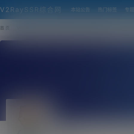
V2RaySSR综合网
本站公告
热门标签
专
首 页
VPS推荐-评测
热门协议搭建
各类脚本及教程
客户