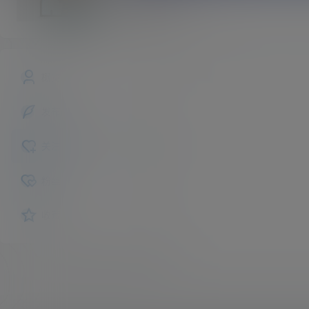
熊大
斗者
Lv1
概览
发布的
关注
粉丝
收藏