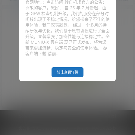
官网地址：点击访问 转自机场官方的公告：
尊敬的客户，您好： 自 25 年 7 月份起，由
于 GFW 检查机制升级，我们的服务在部分时
间段出现了不稳定情况，给您带来了不佳的使
用体验，我们深表歉意。 经过一个多月的持
续研发与优化，我们基于原有协议进行了全面
升级，显著增强了加密性能与连接稳定性。全
新 MUNIU-X 客户端 现已正式发布，将为您
带来更加流畅、稳定与安全的使用体验。 📥
客户端下载 请前…
前往查看详情
Empty Result
Copyright © 2026
V2RaySSR综合网
|
网站地图
|
商务洽谈
|
您的 IP :
216.73.216.250 - US ， 查询 9 次，耗时 0.4625 秒