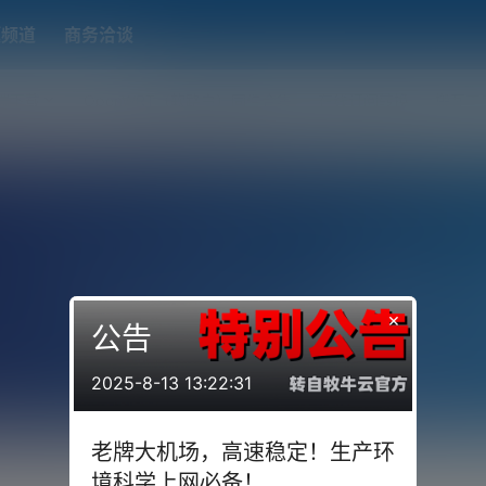
题频道
商务洽谈
端下载
OpenWRT（软路由）固件合集
在线订阅转换
搬瓦工
×
公告
2025-8-13 13:22:31
老牌大机场，高速稳定！生产环
境科学上网必备！