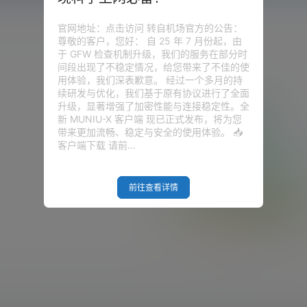
官网地址：点击访问 转自机场官方的公告：
尊敬的客户，您好： 自 25 年 7 月份起，由
于 GFW 检查机制升级，我们的服务在部分时
间段出现了不稳定情况，给您带来了不佳的使
用体验，我们深表歉意。 经过一个多月的持
续研发与优化，我们基于原有协议进行了全面
升级，显著增强了加密性能与连接稳定性。全
新 MUNIU-X 客户端 现已正式发布，将为您
带来更加流畅、稳定与安全的使用体验。 📥
客户端下载 请前…
前往查看详情
Empty Result