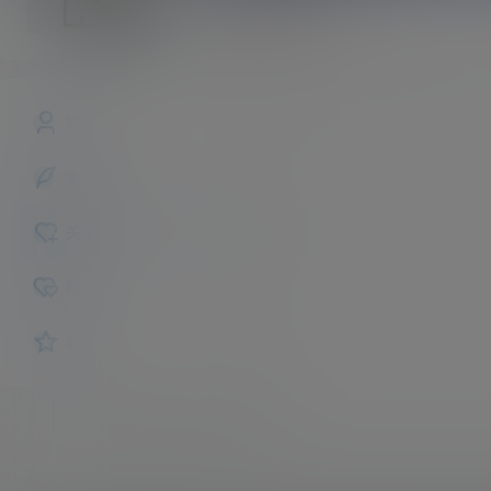
taotaole
斗者
Lv1
概览
发布的
关注
粉丝
收藏