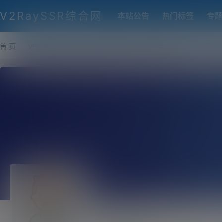
V2RaySSR综合网
本站公告
热门标签
专
首 页
VPS推荐-评测
热门协议搭建
各类脚本及教程
客户