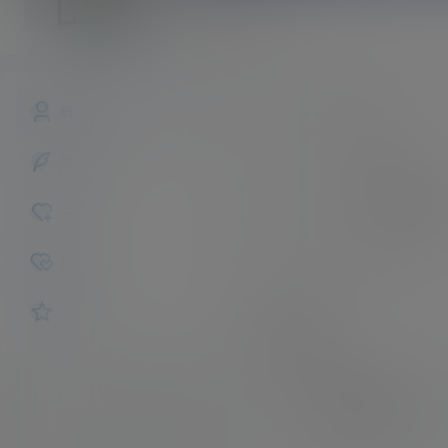
Ram
斗者
Lv1
Ram
昵称：
概览
未认证
认证：
发布的
入驻本站
203
描述：
关注
女
性别：
粉丝
收藏
互动
我的圈子