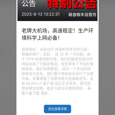
公告
2025-8-13 13:22:31
老牌大机场，高速稳定！生产环
境科学上网必备！
官网地址：点击访问 转自机场官方的公告：
3
天
尊敬的客户，您好： 自 25 年 7 月份起，由
于 GFW 检查机制升级，我们的服务在部分时
间段出现了不稳定情况，给您带来了不佳的使
用体验，我们深表歉意。 经过一个多月的持
续研发与优化，我们基于原有协议进行了全面
升级，显著增强了加密性能与连接稳定性。全
新 MUNIU-X 客户端 现已正式发布，将为您
带来更加流畅、稳定与安全的使用体验。 📥
客户端下载 请前…
我的问答
前往查看详情