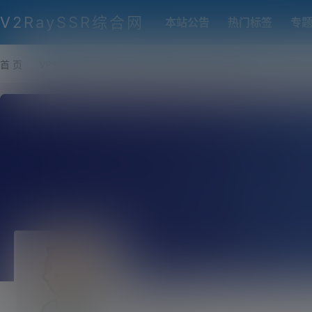
V2RaySSR综合网
本站公告
热门标签
专
首 页
VPS推荐-评测
热门协议搭建
各类脚本及教程
客户