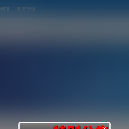
题频道
商务洽谈
端下载
OpenWRT（软路由）固件合集
在线订阅转换
搬瓦工
×