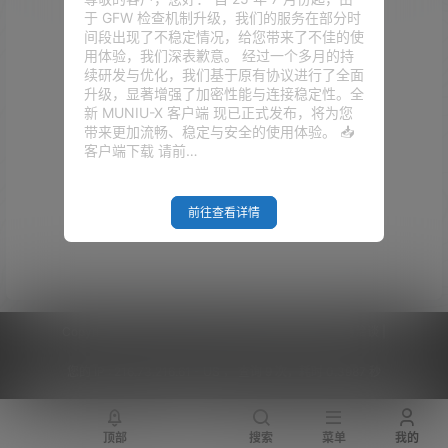
于 GFW 检查机制升级，我们的服务在部分时
间段出现了不稳定情况，给您带来了不佳的使
用体验，我们深表歉意。 经过一个多月的持
续研发与优化，我们基于原有协议进行了全面
升级，显著增强了加密性能与连接稳定性。全
新 MUNIU-X 客户端 现已正式发布，将为您
带来更加流畅、稳定与安全的使用体验。 📥
客户端下载 请前…
前往查看详情
Copyright © 2026
V2RaySSR综合网
|
网站地图
|
商务洽谈
|
您的 IP :
216.73.216.61 - US ， 查询 9 次，耗时 0.3987 秒
顶部
搜索
菜单
我的