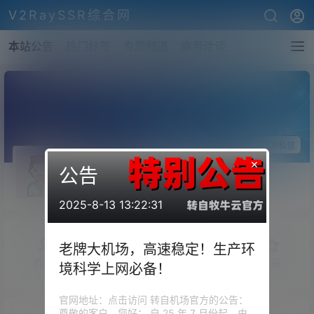
V2RaySSR综合网
本站公告
热门标签
专题频道
商务洽谈
关注Ta
发私信
×
公告
外星人靓靓
斗者
Lv1
2025-8-13 13:22:31
老牌大机场，高速稳定！生产环
概览
发布的
关注
粉丝
收藏
境科学上网必备！
官网地址：点击访问 转自机场官方的公告：
尊敬的客户，您好： 自 25 年 7 月份起，由