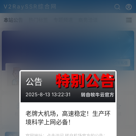
V2RaySSR综合网
本站公告
热门标签
专题频道
商务洽谈
关注Ta
发私信
zhenjie
×
公告
斗者
Lv1
2025-8-13 13:22:31
老牌大机场，高速稳定！生产环
概览
发布的
关注
粉丝
收藏
境科学上网必备！
官网地址：点击访问 转自机场官方的公告：