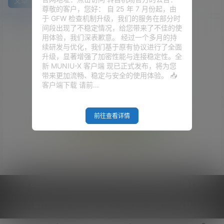
文章
快讯
评论
尊敬的客户，您好： 自 25 年 7 月份起，由
于 GFW 检查机制升级，我们的服务在部分时
间段出现了不稳定情况，给您带来了不佳的使
用体验，我们深表歉意。 经过一个多月的持
续研发与优化，我们基于原有协议进行了全面
升级，显著增强了加密性能与连接稳定性。全
新 MUNIU-X 客户端 现已正式发布，将为您
带来更加流畅、稳定与安全的使用体验。 📥
客户端下载 请前…
前往查看详情
Empty Result
Copyright © 2026
V2RaySSR综合网
|
网站地图
|
商务洽谈
|
您的 IP :
216.73.216.85 - US ， 查询 9 次，耗时 0.4109 秒