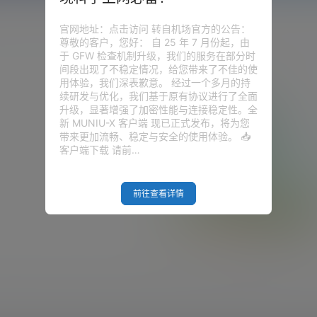
官网地址：点击访问 转自机场官方的公告：
尊敬的客户，您好： 自 25 年 7 月份起，由
于 GFW 检查机制升级，我们的服务在部分时
间段出现了不稳定情况，给您带来了不佳的使
用体验，我们深表歉意。 经过一个多月的持
续研发与优化，我们基于原有协议进行了全面
升级，显著增强了加密性能与连接稳定性。全
新 MUNIU-X 客户端 现已正式发布，将为您
带来更加流畅、稳定与安全的使用体验。 📥
客户端下载 请前…
前往查看详情
Empty Result