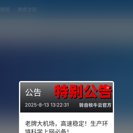
题频道
商务洽谈
端下载
OpenWRT（软路由）固件合集
在线订阅转换
搬瓦工
×
公告
2025-8-13 13:22:31
老牌大机场，高速稳定！生产环
境科学上网必备！