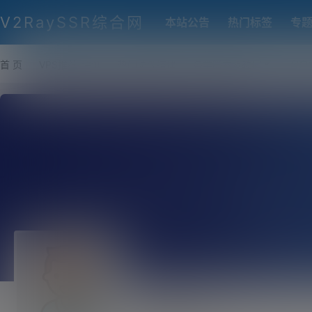
V2RaySSR综合网
本站公告
热门标签
专
首 页
VPS推荐-评测
热门协议搭建
各类脚本及教程
客户