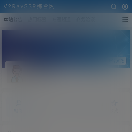
V2RaySSR综合网
本站公告
热门标签
专题频道
商务洽谈
关注Ta
发私信
lldqwxy
斗者
Lv1
概览
发布的
关注
粉丝
收藏