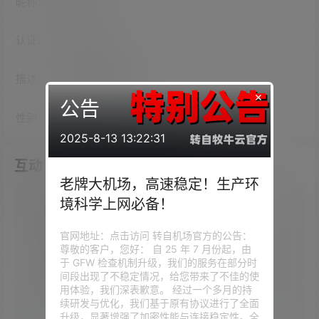
昵称：
lldqwxy
认证：
未认证
描述：
入驻本站
798
天
×
公告
性别：
女
2025-8-13 13:22:31
互动
老牌大机场，高速稳定！生产环
境科学上网必备！
我的圈子
官网地址：点击访问 转自机场官方的公告：
尊敬的客户，您好： 自 25 年 7 月份起，由
我的问答
于 GFW 检查机制升级，我们的服务在部分时
间段出现了不稳定情况，给您带来了不佳的使
用体验，我们深表歉意。 经过一个多月的持
续研发与优化，我们基于原有协议进行了全面
我的供求信息
升级，显著增强了加密性能与连接稳定性。全