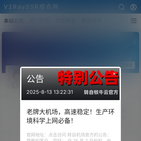
V2RaySSR综合网
本站公告
热门标签
专题频道
商务洽谈
关注Ta
发私信
×
公告
Doon
斗者
Lv1
2025-8-13 13:22:31
老牌大机场，高速稳定！生产环
概览
发布的
关注
粉丝
收藏
境科学上网必备！
官网地址：点击访问 转自机场官方的公告：
尊敬的客户，您好： 自 25 年 7 月份起，由