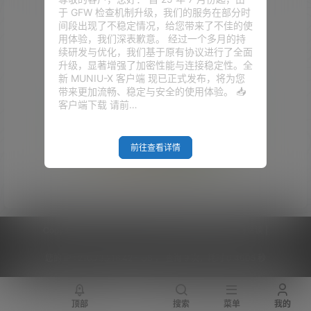
于 GFW 检查机制升级，我们的服务在部分时
间段出现了不稳定情况，给您带来了不佳的使
用体验，我们深表歉意。 经过一个多月的持
续研发与优化，我们基于原有协议进行了全面
升级，显著增强了加密性能与连接稳定性。全
新 MUNIU-X 客户端 现已正式发布，将为您
带来更加流畅、稳定与安全的使用体验。 📥
客户端下载 请前…
前往查看详情
Empty Result
Copyright © 2026
V2RaySSR综合网
|
网站地图
|
商务洽谈
|
您的 IP :
216.73.216.42 - US ， 查询 9 次，耗时 0.4005 秒
顶部
搜索
菜单
我的