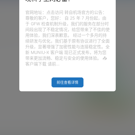
官网地址：点击访问 转自机场官方的公告：
尊敬的客户，您好： 自 25 年 7 月份起，由
于 GFW 检查机制升级，我们的服务在部分时
间段出现了不稳定情况，给您带来了不佳的使
用体验，我们深表歉意。 经过一个多月的持
续研发与优化，我们基于原有协议进行了全面
升级，显著增强了加密性能与连接稳定性。全
新 MUNIU-X 客户端 现已正式发布，将为您
带来更加流畅、稳定与安全的使用体验。 📥
客户端下载 请前…
前往查看详情
Empty Result