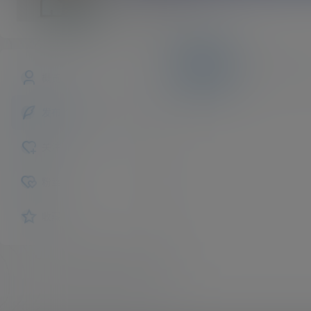
Uan7
斗者
Lv1
文章
快讯
评论
概览
发布的
关注
粉丝
收藏