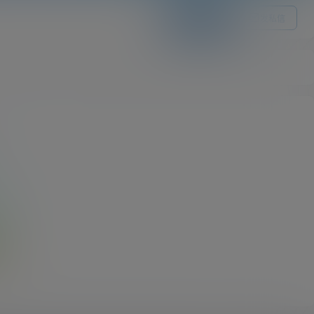
关注Ta
发私信