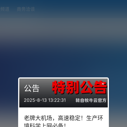
题频道
商务洽谈
端下载
OpenWRT（软路由）固件合集
在线订阅转换
搬瓦工
×
公告
2025-8-13 13:22:31
老牌大机场，高速稳定！生产环
境科学上网必备！