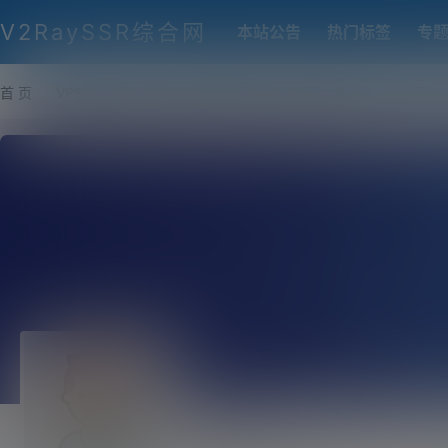
V2RaySSR综合网
本站公告
热门标签
专
首 页
VPS推荐-评测
热门协议搭建
各类脚本及教程
客户