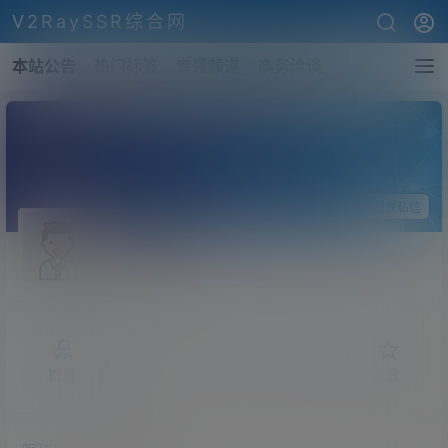
V2RaySSR综合网
本站公告
热门标签
专题频道
商务洽谈
关注Ta
发私信
manningli
斗者
Lv1
概览
发布的
关注
粉丝
收藏