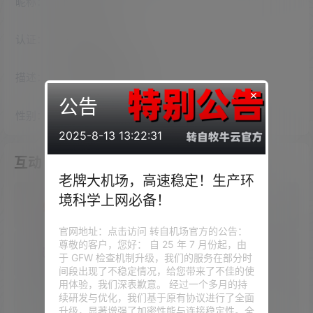
昵称：
manningli
认证：
未认证
描述：
入驻本站
255
天
×
公告
性别：
女
2025-8-13 13:22:31
互动
老牌大机场，高速稳定！生产环
境科学上网必备！
我的圈子
官网地址：点击访问 转自机场官方的公告：
尊敬的客户，您好： 自 25 年 7 月份起，由
我的问答
于 GFW 检查机制升级，我们的服务在部分时
间段出现了不稳定情况，给您带来了不佳的使
用体验，我们深表歉意。 经过一个多月的持
续研发与优化，我们基于原有协议进行了全面
我的供求信息
升级，显著增强了加密性能与连接稳定性。全