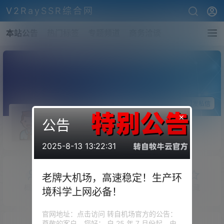
V2RaySSR综合网
本站公告
热门标签
专题频道
商务洽谈
关注Ta
发私信
×
公告
wujiong
斗者
Lv1
2025-8-13 13:22:31
老牌大机场，高速稳定！生产环
概览
发布的
关注
粉丝
收藏
境科学上网必备！
官网地址：点击访问 转自机场官方的公告：
尊敬的客户，您好： 自 25 年 7 月份起，由