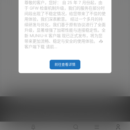
尊敬的客户，您好： 自 25 年 7 月份起，由
于 GFW 检查机制升级，我们的服务在部分时
间段出现了不稳定情况，给您带来了不佳的使
用体验，我们深表歉意。 经过一个多月的持
续研发与优化，我们基于原有协议进行了全面
升级，显著增强了加密性能与连接稳定性。全
新 MUNIU-X 客户端 现已正式发布，将为您
带来更加流畅、稳定与安全的使用体验。 📥
客户端下载 请前…
前往查看详情
Copyright © 2026
V2RaySSR综合网
|
网站地图
|
商务洽谈
|
您的 IP :
216.73.217.58 - US ， 查询 9 次，耗时 1.6527 秒