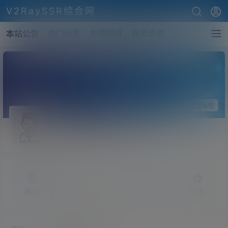
V2RaySSR综合网
本站公告
热门标签
专题频道
商务洽谈
关注Ta
发私信
shawneemcguinnes
斗之气
Lv0
概览
发布的
关注
粉丝
收藏