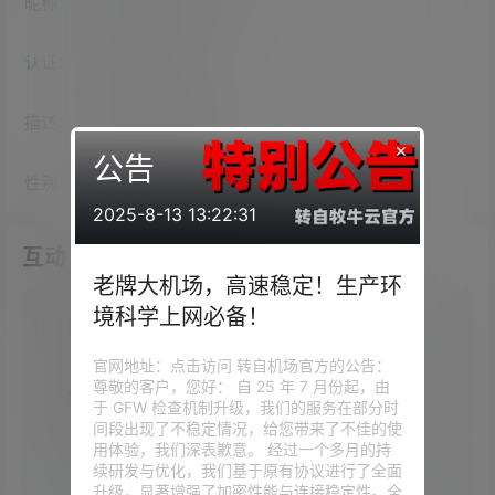
昵称：
shawneemcguinnes
认证：
未认证
描述：
入驻本站
2294
天
×
公告
性别：
女
2025-8-13 13:22:31
互动
老牌大机场，高速稳定！生产环
境科学上网必备！
我的圈子
官网地址：点击访问 转自机场官方的公告：
尊敬的客户，您好： 自 25 年 7 月份起，由
我的问答
于 GFW 检查机制升级，我们的服务在部分时
间段出现了不稳定情况，给您带来了不佳的使
用体验，我们深表歉意。 经过一个多月的持
续研发与优化，我们基于原有协议进行了全面
我的供求信息
升级，显著增强了加密性能与连接稳定性。全