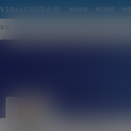
V2RaySSR综合网
本站公告
热门标签
专
首 页
VPS推荐-评测
热门协议搭建
各类脚本及教程
客户