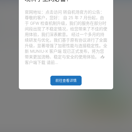
官网地址：点击访问 转自机场官方的公告：
尊敬的客户，您好： 自 25 年 7 月份起，由
于 GFW 检查机制升级，我们的服务在部分时
圈子
问答
供求信息
间段出现了不稳定情况，给您带来了不佳的使
用体验，我们深表歉意。 经过一个多月的持
续研发与优化，我们基于原有协议进行了全面
升级，显著增强了加密性能与连接稳定性。全
新 MUNIU-X 客户端 现已正式发布，将为您
带来更加流畅、稳定与安全的使用体验。 📥
客户端下载 请前…
前往查看详情
Empty Result