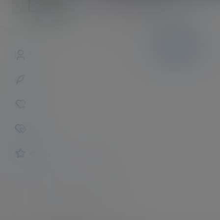
janaiaq660183
斗之气
Lv0
文章
商铺
快讯
概览
发布的
关注
粉丝
收藏