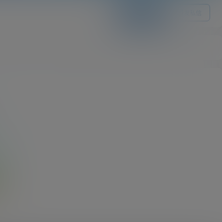
关注Ta
发私信