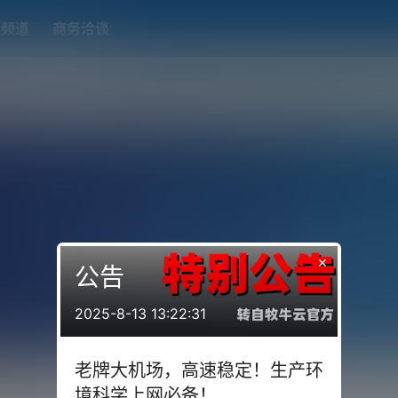
题频道
商务洽谈
端下载
OpenWRT（软路由）固件合集
在线订阅转换
搬瓦工
×
公告
2025-8-13 13:22:31
老牌大机场，高速稳定！生产环
境科学上网必备！