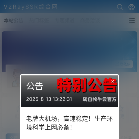
V2RaySSR综合网
本站公告
热门标签
专题频道
商务洽谈
关注Ta
发私信
colby38i11
×
公告
斗之气
Lv0
2025-8-13 13:22:31
概览
发布的
关注
粉丝
收藏
老牌大机场，高速稳定！生产环
境科学上网必备！
文章
商铺
快讯
圈子
问答
供求信息