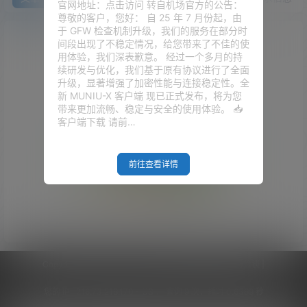
官网地址：点击访问 转自机场官方的公告：
尊敬的客户，您好： 自 25 年 7 月份起，由
于 GFW 检查机制升级，我们的服务在部分时
间段出现了不稳定情况，给您带来了不佳的使
用体验，我们深表歉意。 经过一个多月的持
续研发与优化，我们基于原有协议进行了全面
升级，显著增强了加密性能与连接稳定性。全
新 MUNIU-X 客户端 现已正式发布，将为您
带来更加流畅、稳定与安全的使用体验。 📥
客户端下载 请前…
前往查看详情
Empty Result
Copyright © 2026
V2RaySSR综合网
|
网站地图
|
商务洽谈
|
您的 IP :
216.73.216.170 - US ， 查询 9 次，耗时 0.6369 秒