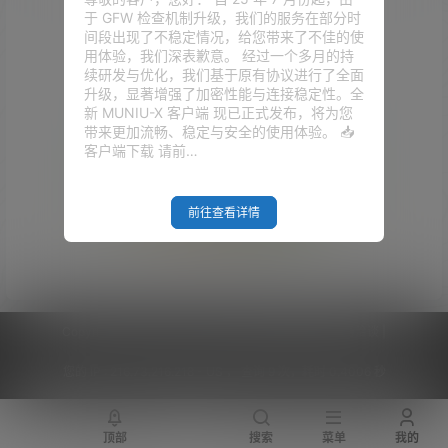
于 GFW 检查机制升级，我们的服务在部分时
间段出现了不稳定情况，给您带来了不佳的使
用体验，我们深表歉意。 经过一个多月的持
续研发与优化，我们基于原有协议进行了全面
升级，显著增强了加密性能与连接稳定性。全
新 MUNIU-X 客户端 现已正式发布，将为您
带来更加流畅、稳定与安全的使用体验。 📥
客户端下载 请前…
前往查看详情
Empty Result
Copyright © 2026
V2RaySSR综合网
|
网站地图
|
商务洽谈
|
您的 IP :
216.73.216.218 - US ， 查询 9 次，耗时 0.4006 秒
顶部
搜索
菜单
我的