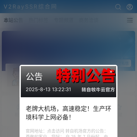
V2RaySSR综合网
本站公告
热门标签
专题频道
商务洽谈
关注Ta
发私信
×
公告
hi小奇
斗者
Lv1
2025-8-13 13:22:31
老牌大机场，高速稳定！生产环
概览
发布的
关注
粉丝
收藏
境科学上网必备！
官网地址：点击访问 转自机场官方的公告：
尊敬的客户，您好： 自 25 年 7 月份起，由