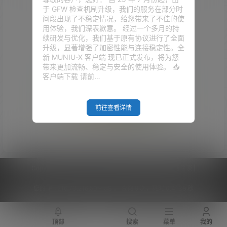
于 GFW 检查机制升级，我们的服务在部分时
间段出现了不稳定情况，给您带来了不佳的使
用体验，我们深表歉意。 经过一个多月的持
续研发与优化，我们基于原有协议进行了全面
升级，显著增强了加密性能与连接稳定性。全
新 MUNIU-X 客户端 现已正式发布，将为您
带来更加流畅、稳定与安全的使用体验。 📥
客户端下载 请前…
前往查看详情
Empty Result
Copyright © 2026
V2RaySSR综合网
|
网站地图
|
商务洽谈
|
您的 IP :
216.73.216.50 - US ， 查询 9 次，耗时 0.4139 秒
顶部
搜索
菜单
我的