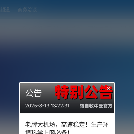
题频道
商务洽谈
端下载
OpenWRT（软路由）固件合集
在线订阅转换
搬瓦工
×
公告
2025-8-13 13:22:31
老牌大机场，高速稳定！生产环
境科学上网必备！