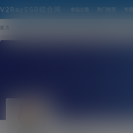
V2RaySSR综合网
本站公告
热门标签
专
首 页
VPS推荐-评测
热门协议搭建
各类脚本及教程
客户