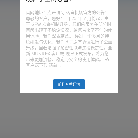
官网地址：点击访问 转自机场官方的公告：
尊敬的客户，您好： 自 25 年 7 月份起，由
于 GFW 检查机制升级，我们的服务在部分时
间段出现了不稳定情况，给您带来了不佳的使
用体验，我们深表歉意。 经过一个多月的持
续研发与优化，我们基于原有协议进行了全面
升级，显著增强了加密性能与连接稳定性。全
新 MUNIU-X 客户端 现已正式发布，将为您
带来更加流畅、稳定与安全的使用体验。 📥
客户端下载 请前…
前往查看详情